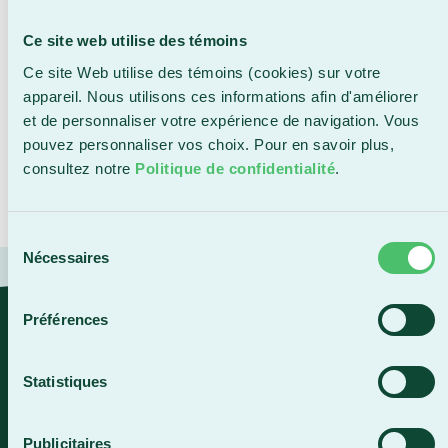
contribuer au succès des activités de la Fondation,
et ainsi, participer activement à faire rayonner sa
Ce site web utilise des témoins
mission et ses actions », mentionne Maude
Ce site Web utilise des témoins (cookies) sur votre
Boucher-Doyon.
appareil. Nous utilisons ces informations afin d'améliorer
et de personnaliser votre expérience de navigation. Vous
pouvez personnaliser vos choix. Pour en savoir plus,
La Fondation souhaite la bienvenue à madame
consultez notre
Politique de confidentialité
.
Boucher-Doyon et lui adresse tout son soutien
dans ses nouvelles fonctions.
Sélection
Nécessaires
du
consentement
Préférences
«Sa vaste expérience et son
leadership seront des atouts
Statistiques
précieux. Nous sommes convaincus
qu'elle saura insuffler innovation et
excellence dans la planification de
Publicitaires