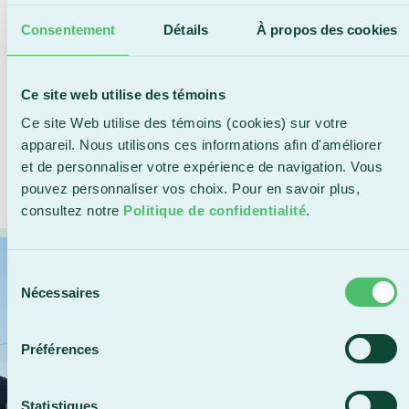
futures afin qu’elles gardent d’aussi bons souvenirs
Consentement
Détails
À propos des cookies
de leur passage que moi. J’ai toujours considéré
que le Cégep était une institution d’importance
pour la région et son développement m’a toujours
Ce site web utilise des témoins
tenu à cœur », souligne le nouveau directeur.
Ce site Web utilise des témoins (cookies) sur votre
Le Cégep Beauce-Appalaches tient à souhaiter la
appareil. Nous utilisons ces informations afin d'améliorer
bienvenue à monsieur Dutil et lui assure tout son
et de personnaliser votre expérience de navigation. Vous
soutien.
pouvez personnaliser vos choix. Pour en savoir plus,
consultez notre
Politique de confidentialité
.
Sélection
Nécessaires
du
consentement
Préférences
Statistiques