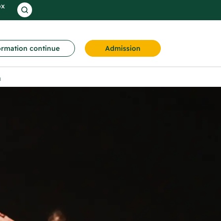
ox
rmation continue
Admission
n