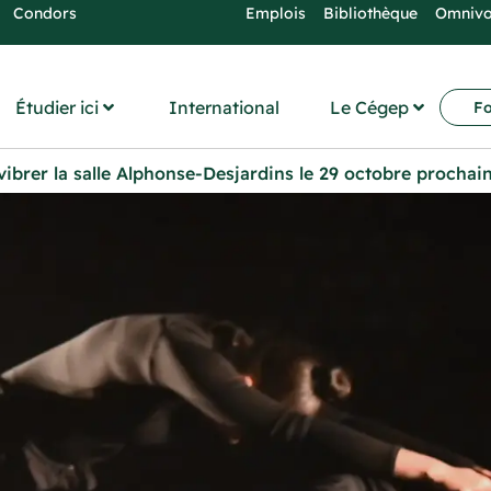
Condors
Emplois
Bibliothèque
Omniv
Étudier ici
International
Le Cégep
Fo
vibrer la salle Alphonse-Desjardins le 29 octobre prochai