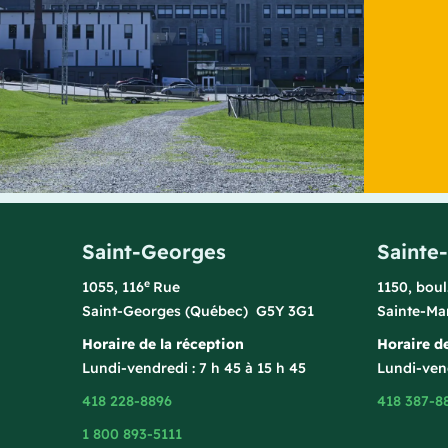
Saint-Georges
Sainte
e
1055, 116
Rue
1150, bou
Saint-Georges (Québec) G5Y 3G1
Sainte-Ma
Horaire de la réception
Horaire de
Lundi-vendredi : 7 h 45 à 15 h 45
Lundi-vend
418 228-8896
418 387-8
1 800 893-5111