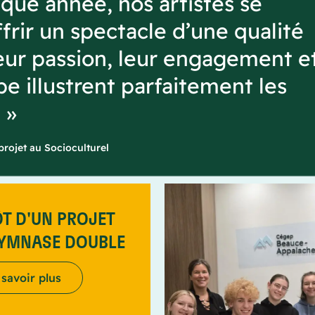
aque année, nos artistes se
frir un spectacle d’une qualité
eur passion, leur engagement e
ipe illustrent parfaitement les
 »
rojet au Socioculturel
T D'UN PROJET
GYMNASE DOUBLE
 savoir plus