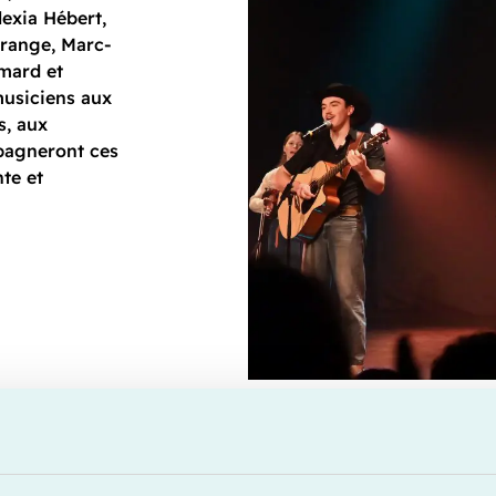
lexia Hébert,
grange, Marc-
imard et
musiciens aux
s, aux
pagneront ces
te et
Le spectacle lai
L’Étadâme, diri