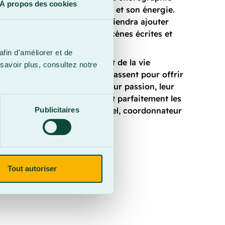
À propos des cookies
ver le public par sa cohésion et son énergie.
os, une équipe d’animation viendra ajouter
mour à travers de courtes scènes écrites et
par Harold Gilbert.
afin d'améliorer et de
tudiant, c’est un moment fort de la vie
savoir plus, consultez notre
que année, nos artistes se dépassent pour offrir
ne qualité exceptionnelle. Leur passion, leur
ur travail d’équipe illustrent parfaitement les
p », souligne Sébastien Hamel, coordonnateur
Publicitaires
ioculturel.
Tout autoriser