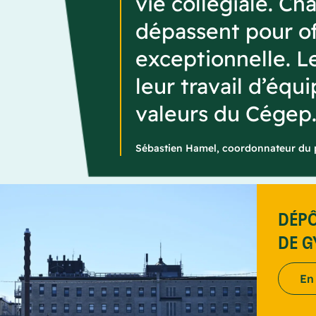
vie collégiale. Ch
dépassent pour of
exceptionnelle. L
leur travail d’équ
valeurs du Cégep.
Sébastien Hamel, coordonnateur du p
DÉPÔ
DE 
En