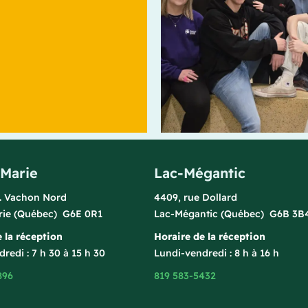
-Marie
Lac-Mégantic
l. Vachon Nord
4409, rue Dollard
rie (Québec) G6E 0R1
Lac-Mégantic (Québec) G6B 3B
 la réception
Horaire de la réception
redi : 7 h 30 à 15 h 30
Lundi-vendredi : 8 h à 16 h
896
819 583-5432