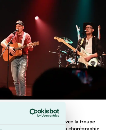
ssera aussi place à la danse avec la troupe
gée par Anouk Gaudet, dont la chorégraphie