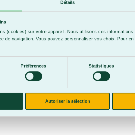
Détails
promet de capti
Entre les numér
une touche d’hu
ins
mises en scène 
ns (cookies) sur votre appareil. Nous utilisons ces informations 
« Le Mercredi-É
ce de navigation. Vous pouvez personnaliser vos choix. Pour en 
collégiale. Cha
.
un spectacle d’u
engagement et le
valeurs du Cége
Préférences
Statistiques
du projet au soc
Autoriser la sélection