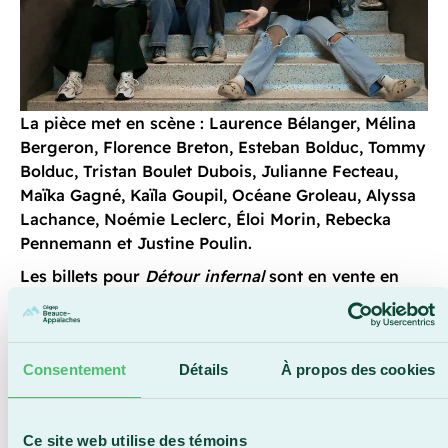
La pièce met en scène : Laurence Bélanger, Mélina
Bergeron, Florence Breton, Esteban Bolduc, Tommy
Bolduc, Tristan Boulet Dubois, Julianne Fecteau,
Maïka Gagné, Kaïla Goupil, Océane Groleau, Alyssa
Lachance, Noémie Leclerc, Éloi Morin, Rebecka
Pennemann et Justine Poulin.
Les billets pour
Détour infernal
sont en vente en
ligne
ICI
au coût de 10 $. Ils seront également
disponibles à l’entrée les soirs de représentation.
Pour plus d’information, composez le 418 228-8896,
Consentement
Détails
À propos des cookies
poste 2114.
Cette production du Socioculturel est soutenue par
le département d’Arts et lettres, la Fondation du
Ce site web utilise des témoins