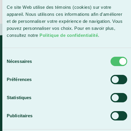
Cégep Beauce-Appalaches ainsi que Nous TV
Ce site Web utilise des témoins (cookies) sur votre
Beauce-Appalaches.
appareil. Nous utilisons ces informations afin d'améliorer
et de personnaliser votre expérience de navigation. Vous
pouvez personnaliser vos choix. Pour en savoir plus,
consultez notre
Politique de confidentialité
.
« L’histoire est construite en
crescendo afin de garder le public en
Sélection
Nécessaires
du
haleine jusqu’à la fin et de maintenir
consentement
un rythme. Une large place est faite
Préférences
aux situations de confrontation
générées par les différents
événements contenus dans le récit. »
Statistiques
Harold Gilbert, auteur et metteur en scène de
Publicitaires
la production