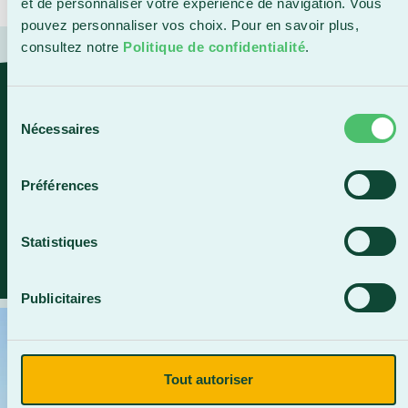
et de personnaliser votre expérience de navigation. Vous
pouvez personnaliser vos choix. Pour en savoir plus,
consultez notre
Politique de confidentialité
.
« Le maintien de nos infrastructures,
Sélection
l’arrivée de nouveaux programmes et
Nécessaires
du
le développement de notre cégep
consentement
exigent des investissements
Préférences
importants . »
Statistiques
Caroline Bouchard, directrice générale du Cégep
Beauce-Appalaches.
Publicitaires
Tout autoriser