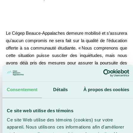
Le Cégep Beauce-Appalaches demeure mobilisé et s’assurera
qu’aucun compromis ne sera fait sur la qualité de l’éducation
offerte à sa communauté étudiante. « Nous comprenons que
cette situation puisse susciter des inquiétudes, mais nous
avons déjà pris des mesures pour assurer la poursuite des
travaux en cours dans nos installations et pour que les projets
prioritaires soient maintenus dans la mesure du possible », a
déclaré Caroline Bouchard. « Nos engagements contractuels
Consentement
Détails
À propos des cookies
seront respectés. La sécurité et le bien-être de nos
étudiant·e·s et de l’ensemble du personnel demeurent au cœur
de nos préoccupations. Nous continuerons de travailler de
Ce site web utilise des témoins
concert avec nos partenaires et l’ensemble de notre
Ce site Web utilise des témoins (cookies) sur votre
communauté collégiale pour maintenir la qualité de nos
appareil. Nous utilisons ces informations afin d'améliorer
services éducatifs. »