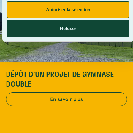
Autoriser la sélection
Refuser
DÉPÔT D'UN PROJET DE GYMNASE
DOUBLE
En savoir plus