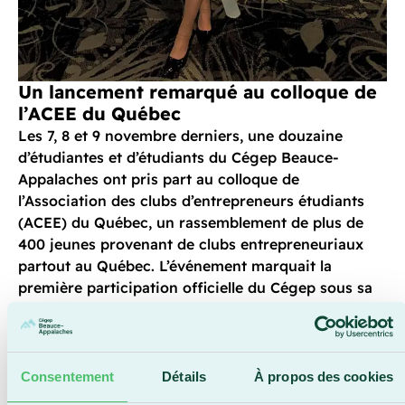
Un lancement remarqué au colloque de
l’ACEE du Québec
Les 7, 8 et 9 novembre derniers, une douzaine
d’étudiantes et d’étudiants du Cégep Beauce-
Appalaches ont pris part au colloque de
l’Association des clubs d’entrepreneurs étudiants
(ACEE) du Québec, un rassemblement de plus de
400 jeunes provenant de clubs entrepreneuriaux
partout au Québec. L’événement marquait la
première participation officielle du Cégep sous sa
nouvelle identité.
Parmi les personnes participantes, Mia Bolduc s’est
particulièrement démarquée avec son projet Défi
Consentement
Détails
À propos des cookies
Monts-Dons. Conçu initialement dans un cours en
Techniques de comptabilité et de gestion, le projet