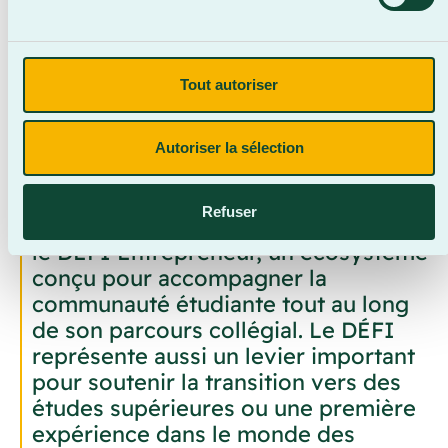
conseiller à la vie étudiante.
Tout autoriser
« Que l’on ait déjà la fibre
entrepreneuriale, un projet en tête
Autoriser la sélection
ou simplement l’envie d’explorer le
monde des affaires, toute personne
Refuser
intéressée peut désormais rejoindre
le DÉFI Entrepreneur, un écosystème
conçu pour accompagner la
communauté étudiante tout au long
de son parcours collégial. Le DÉFI
représente aussi un levier important
pour soutenir la transition vers des
études supérieures ou une première
expérience dans le monde des