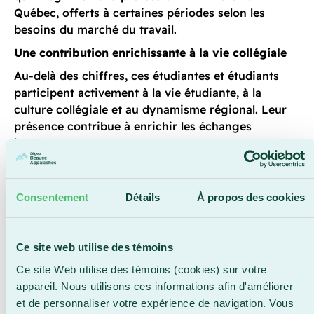
Québec, offerts à certaines périodes selon les
besoins du marché du travail.
Une contribution enrichissante à la vie collégiale
Au-delà des chiffres, ces étudiantes et étudiants
participent activement à la vie étudiante, à la
culture collégiale et au dynamisme régional. Leur
présence contribue à enrichir les échanges
interculturels, tant dans les classes que dans la
communauté beauceronne.
Fidèle à sa mission d’un enseignement accessible
Consentement
Détails
À propos des cookies
et ancré dans son milieu, le Cégep Beauce-
Appalaches entend consolider ses initiatives et
soutenir la réussite de chacune et chacun, de
Ce site web utilise des témoins
l’accueil à la diplomation. « Accueillir une étudiante
ou un étudiant international, c’est bien plus que lui
Ce site Web utilise des témoins (cookies) sur votre
offrir un parcours d’études. C’est créer des liens
appareil. Nous utilisons ces informations afin d'améliorer
humains et bâtir des ponts culturels qui font
et de personnaliser votre expérience de navigation. Vous