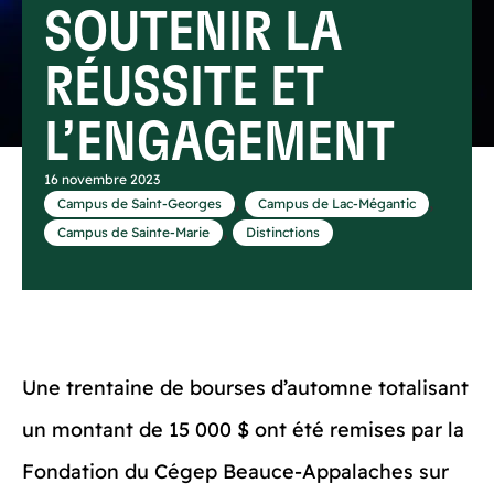
SOUTENIR LA
RÉUSSITE ET
L’ENGAGEMENT
16 novembre 2023
,
,
Campus de Saint-Georges
Campus de Lac-Mégantic
,
Campus de Sainte-Marie
Distinctions
Une trentaine de bourses d’automne totalisant
un montant de 15 000 $ ont été remises par la
Fondation du Cégep Beauce-Appalaches sur