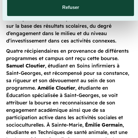
e
encourage les personnes étudiantes de 3
session
Refuser
dans un programme en lien avec le domaine de la
santé qui se sont démarquées dans leur formation
sur la base des résultats scolaires, du degré
d’engagement dans le milieu et du niveau
d’investissement dans ces activités connexes.
Quatre récipiendaires en provenance de différents
programmes et campus ont reçu cette bourse.
Samuel Cloutier
, étudiant en Soins infirmiers à
Saint-Georges, est récompensé pour sa constance,
sa rigueur et son dévouement au sein de son
programme.
Amélie Cloutier
, étudiante en
Éducation spécialisée à Saint-Georges, se voit
attribuer la bourse en reconnaissance de son
engagement académique ainsi que de sa
participation active dans les activités sociales et
socioculturelles. À Sainte-Marie,
Émilie Germain
,
étudiante en Techniques de santé animale, est une