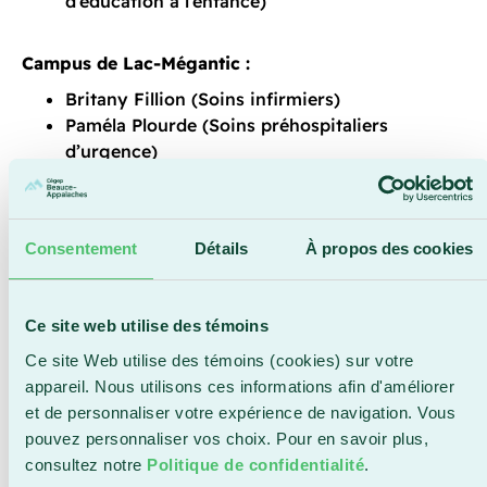
d’éducation à l’enfance)
Campus de Lac-Mégantic :
Britany Fillion (Soins infirmiers)
Paméla Plourde (Soins préhospitaliers
d’urgence)
Consentement
Détails
À propos des cookies
Bourses d’Accueil
La Bourse d’Accueil de 500 $ encourage les
personnes étudiantes en provenance d’une autre
Ce site web utilise des témoins
région ou de l’international à poursuivre leurs
Ce site Web utilise des témoins (cookies) sur votre
études collégiales au Cégep Beauce-Appalaches.
appareil. Nous utilisons ces informations afin d'améliorer
Elle est attribuée à une personne aux études
et de personnaliser votre expérience de navigation. Vous
inscrite à temps plein dans un programme régulier
pouvez personnaliser vos choix. Pour en savoir plus,
et résidant à plus de 80 kilomètres de son campus
consultez notre
Politique de confidentialité
.
ou en dehors de la région Chaudière-Appalaches.