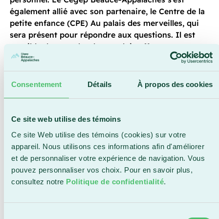
également allié avec son partenaire, le Centre de la
petite enfance (CPE) Au palais des merveilles, qui
sera présent pour répondre aux questions. Il est
possible de consulter les emplois offerts au
cegepba.qc.ca/emplois
.
Consentement
Détails
À propos des cookies
Rencontre virtuelle
Pour les personnes qui ne peuvent pas se présenter
Ce site web utilise des témoins
directement au Salon de l’emploi, il est possible de
planifier une rencontre virtuelle avec un membre
Ce site Web utilise des témoins (cookies) sur votre
de l’équipe des ressources humaines en allant dans
appareil. Nous utilisons ces informations afin d'améliorer
la section Emplois du site Web du Cégep. Cette
et de personnaliser votre expérience de navigation. Vous
option est une alternative intéressante pour établir
pouvez personnaliser vos choix. Pour en savoir plus,
un premier contact et discuter de ses compétences
consultez notre
Politique de confidentialité
.
et de ses aspirations professionnelles, ainsi que des
opportunités disponibles au sein de l’établissement.
Sélection