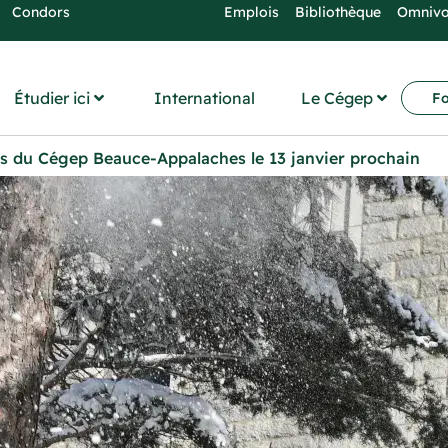
Condors
Emplois
Bibliothèque
Omniv
Étudier ici
International
Le Cégep
Fo
s du Cégep Beauce-Appalaches le 13 janvier prochain