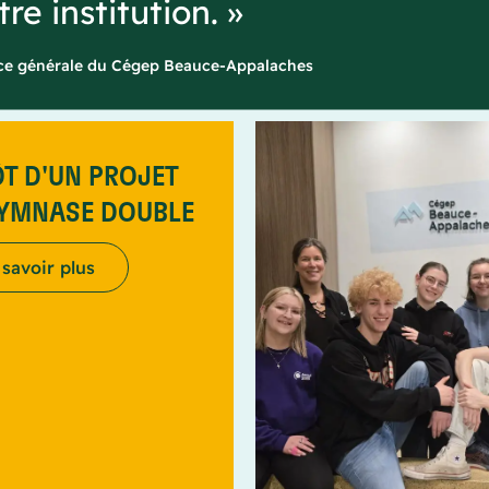
re institution. »
ice générale du Cégep Beauce-Appalaches
T D'UN PROJET
GYMNASE DOUBLE
 savoir plus