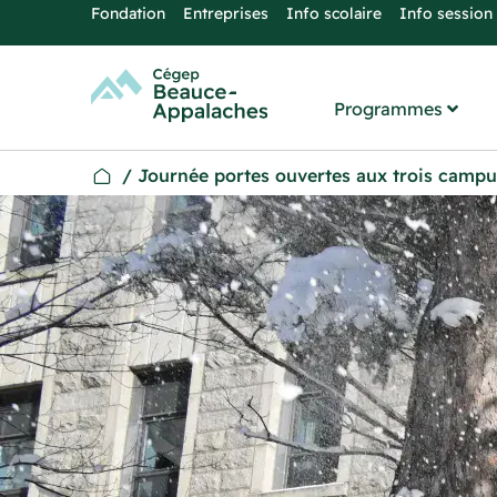
Fondation
Entreprises
Info scolaire
Info session
Programmes
/
Journée portes ouvertes aux trois campu