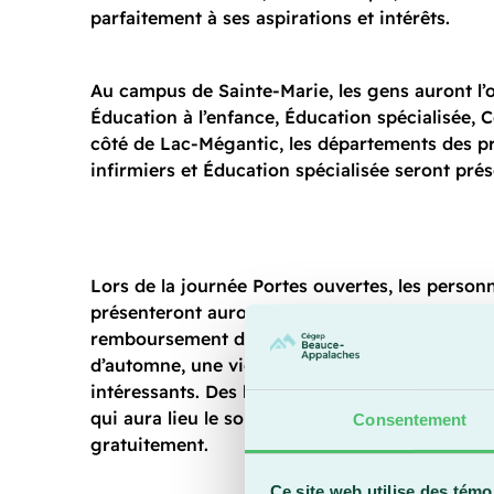
parfaitement à ses aspirations et intérêts.
Au campus de Sainte-Marie, les gens auront l’o
Éducation à l’enfance, Éducation spécialisée, 
côté de Lac-Mégantic, les départements des p
infirmiers et Éducation spécialisée seront prés
Lors de la journée Portes ouvertes, les person
présenteront auront la chance de remporter le
remboursement de leurs frais de scolarité pour
d’automne, une vignette de stationnement et d
intéressants. Des billets pour le match de ho
qui aura lieu le soir même au Centre Caztel se
Consentement
gratuitement.
Ce site web utilise des témo