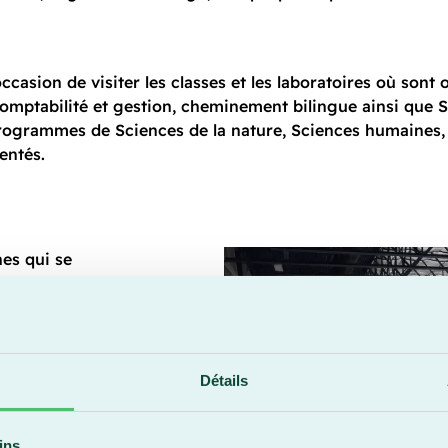
ccasion de visiter les classes et les laboratoires où sont
Comptabilité et gestion, cheminement bilingue ainsi que 
rogrammes de Sciences de la nature, Sciences humaines, 
entés.
nes qui se
 la session
’autres prix
ckey des Condors
ront remis
Détails
ins