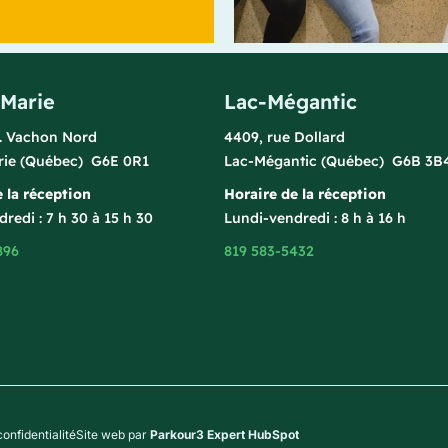
-Marie
Lac-Mégantic
l. Vachon Nord
4409, rue Dollard
rie (Québec) G6E 0R1
Lac-Mégantic (Québec) G6B 3B
 la réception
Horaire de la réception
redi : 7 h 30 à 15 h 30
Lundi-vendredi : 8 h à 16 h
896
819 583-5432
confidentialité
Site web par
Parkour3 Expert HubSpot