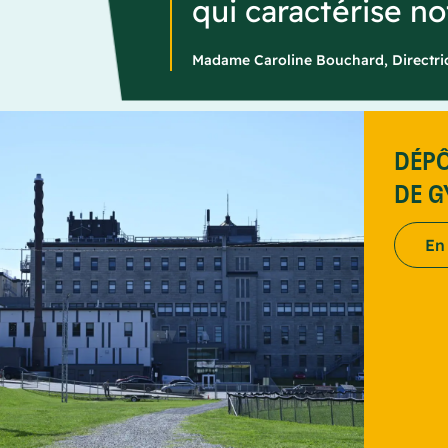
qui caractérise not
Madame Caroline Bouchard, Directr
DÉPÔ
DE 
En