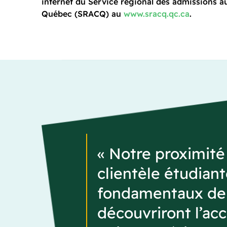
internet du Service régional des admissions au
Québec (SRACQ) au
www.sracq.qc.ca
.
« Notre proximité
clientèle étudian
fondamentaux de 
découvriront l’ac