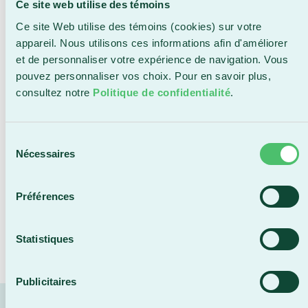
Ce site web utilise des témoins
uniquement à la billetterie du Centre sportif
Ce site Web utilise des témoins (cookies) sur votre
Lacroix-Dutil (non applicable à la billetterie en
appareil. Nous utilisons ces informations afin d'améliorer
ligne).
et de personnaliser votre expérience de navigation. Vous
La Journée Hockey en Beauce, une occasion
pouvez personnaliser vos choix. Pour en savoir plus,
unique de vivre le hockey beauceron dans toute sa
consultez notre
Politique de confidentialité
.
splendeur.
Pour ne rien manquer et rester à l’affut des
Sélection
dernières nouvelles, vous pouvez consulter la page
Nécessaires
du
condors.ca
, vous joindre au groupe Facebook
consentement
Condors – Ligue Hockey Junior AAA du Québec
et
suivre la chaîne
YouTube
.
Préférences
Pour l’équipe Cool FM, consulter la page Facebook :
Cool FM de Saint-Georges de Beauce, LNAH
et la
Statistiques
page :
st-georges.lnah.com
Publicitaires