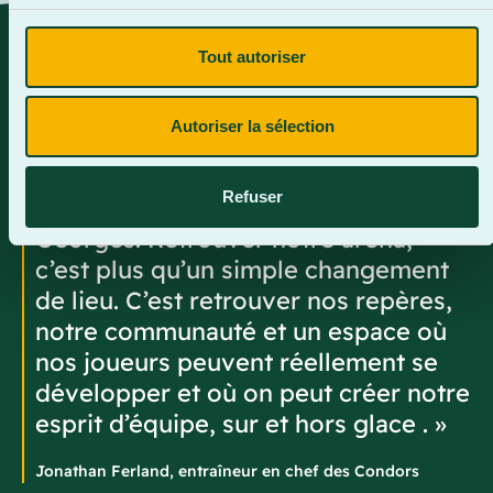
« Ce retour à l’aréna principal marque
Tout autoriser
la fin d’une période exigeante pour
nos étudiants-athlètes, qui ont dû
Autoriser la sélection
composer avec les déplacements
constants et des horaires ajustés en
Refuser
raison de la grève à la Ville de Saint-
Georges. Retrouver notre aréna,
c’est plus qu’un simple changement
de lieu. C’est retrouver nos repères,
notre communauté et un espace où
nos joueurs peuvent réellement se
développer et où on peut créer notre
esprit d’équipe, sur et hors glace . »
Jonathan Ferland, entraîneur en chef des Condors