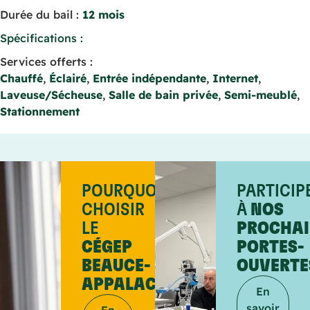
Durée du bail :
12 mois
Spécifications :
Services offerts :
Chauffé
,
Éclairé
,
Entrée indépendante
,
Internet
,
Laveuse/Sécheuse
,
Salle de bain privée
,
Semi-meublé
,
Stationnement
POURQUOI
PARTICIP
CHOISIR
À
NOS
LE
PROCHAI
CÉGEP
PORTES-
BEAUCE-
OUVERTE
APPALACHES?
En
savoir