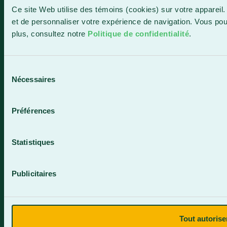
Ce site Web utilise des témoins (cookies) sur votre appareil.
et de personnaliser votre expérience de navigation. Vous po
plus, consultez notre
Politique de confidentialité
.
Contactez-nous
Sélection
Nécessaires
du
consentement
Préférences
Plan du site
Statistiques
Termes et conditions
Politique de confidentialité
Publicitaires
Site web par Parkour3.com
Tout autorise