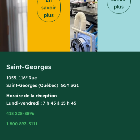
En
plus
savoir
plus
Saint-Georges
e
1055, 116
Rue
Saint-Georges (Québec) G5Y 3G1
Horaire de la réception
Lundi-vendredi : 7 h 45 à 15 h 45
418 228-8896
1 800 893-5111