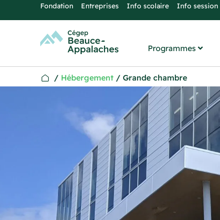
Fondation
Entreprises
Info scolaire
Info session
Programmes
/
Hébergement
/
Grande chambre