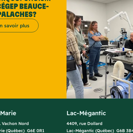
CÉGEP BEAUCE-
PALACHES?
n savoir plus
-Marie
Lac-Mégantic
l. Vachon Nord
4409, rue Dollard
rie (Québec) G6E 0R1
Lac-Mégantic (Québec) G6B 3B