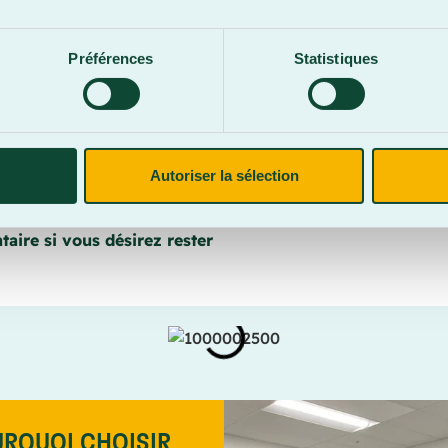
Services offerts :
Préférences
Statistiques
Câblodistribution
,
Chauffé
,
Frigo dans la chambre
,
Inte
Stationnement
,
Télévision
 ou enseignant(e). Sécurité
Autoriser la sélection
, frigo, literie et et
a piste cyclable, randonnée,
aire si vous désirez rester
RQUOI CHOISIR