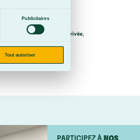
Publicitaires
Éclairé
,
Entrée indépendante
,
rnet
,
Meublé
,
Salle de bain privée
,
Tout autoriser
PARTICIPEZ À
NOS