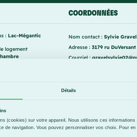
COORDONNÉES
s :
Lac-Mégantic
Nom contact :
Sylvie Gravel
Adresse :
3179 ru DuVersant
de logement
hambre
Courriel :
gravelsylvie02@g
Téléphone :
(514) 257-4774
Détails
ins
ns (cookies) sur votre appareil. Nous utilisons ces informations 
ce de navigation. Vous pouvez personnaliser vos choix. Pour en 
IONNELLES
.