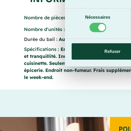
Sélection
Nombre de pièces :
3
Nécessaires
du
consentement
Nombre d'unités :
1
Durée du bail :
Aucun bail
Spécifications :
Endroit idéal pour étudiant(e)
Refuser
et tranquillité. Inclus : salon privé, micro-ondes
cuisinette. Seulement un locataire... Près de l
épicerie. Endroit non-fumeur. Frais supplément
le week-end.
POU