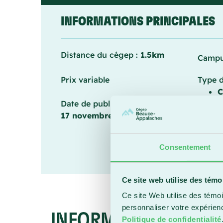
INFORMATIONS PRINCIPALES
Distance du cégep :
1.5km
Campu
Prix variable
Type 
C
Date de publication :
17 novembre 2025
Consentement
Ce site web utilise des témo
Ce site Web utilise des témoi
personnaliser votre expérien
INFORMATION ADDIT
Politique de confidentialité