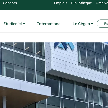
Condors
Emplois
Bibliothèque
Omniv
Étudier ici
International
Le Cégep
Fo