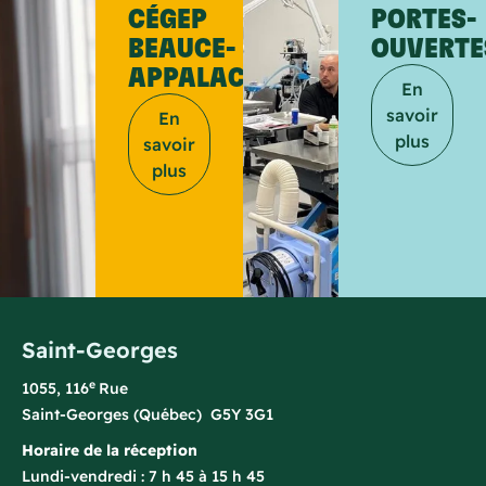
CÉGEP
PORTES-
BEAUCE-
OUVERTE
APPALACHES?
En
savoir
En
plus
savoir
plus
Saint-Georges
e
1055, 116
Rue
Saint-Georges (Québec) G5Y 3G1
Horaire de la réception
Lundi-vendredi : 7 h 45 à 15 h 45