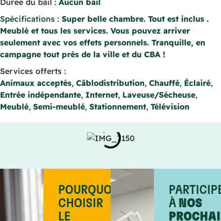
Durée du bail :
Aucun bail
Spécifications :
Super belle chambre. Tout est inclus .
Meublé et tous les services. Vous pouvez arriver
seulement avec vos effets personnels. Tranquille, en
campagne tout près de la ville et du CBA !
Services offerts :
Animaux acceptés
,
Câblodistribution
,
Chauffé
,
Éclairé
,
Entrée indépendante
,
Internet
,
Laveuse/Sécheuse
,
Meublé
,
Semi-meublé
,
Stationnement
,
Télévision
POURQUOI
PARTICIP
CHOISIR
À
NOS
LE
PROCHAI