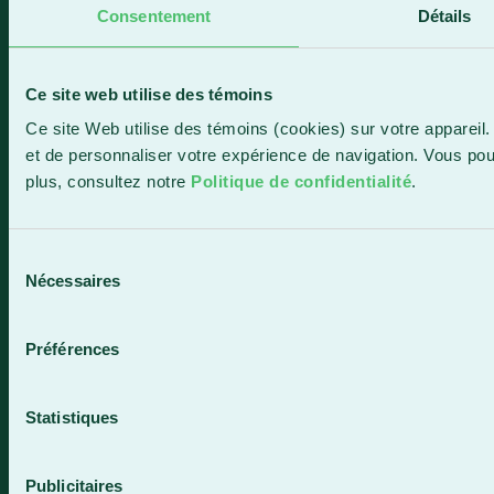
Horaire de la réception
Consentement
Détails
Lundi-vendredi : 8 h à 16 h
819 583-5432
Ce site web utilise des témoins
Ce site Web utilise des témoins (cookies) sur votre appareil.
et de personnaliser votre expérience de navigation. Vous po
plus, consultez notre
Politique de confidentialité
.
Contactez-nous
Sélection
Nécessaires
du
consentement
Préférences
Statistiques
Plan du site
Termes et conditions
Publicitaires