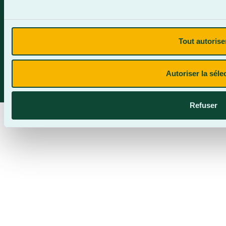
Politique de confidentialité
Site web par Parkour3.com
Tout autorise
CegepBA ©2026 – Tous droits réservés. Mention légale.
Autoriser la séle
Refuser