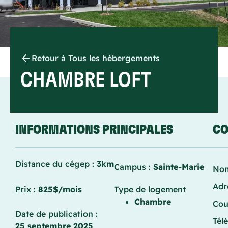
Retour à Tous les hébergements
CHAMBRE LOFT
INFORMATIONS PRINCIPALES
CO
Distance du cégep :
3km
Campus :
Sainte-Marie
Nom
Adr
Prix :
825$/mois
Type de logement
Chambre
Cou
Date de publication :
Tél
25 septembre 2025