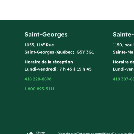
Saint-Georges
Sainte
e
1055, 116
Rue
1150, bou
Saint-Georges (Québec) G5Y 3G1
Sainte-Ma
Horaire de la réception
Horaire de
Lundi-vendredi : 7 h 45 à 15 h 45
Lundi-vend
418 228-8896
418 387-8
1 800 893-5111
Plan du site
Termes et conditions
Politique de 