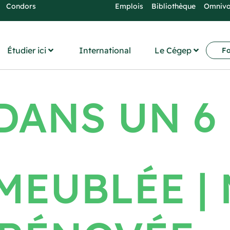
Condors
Emplois
Bibliothèque
Omniv
Étudier ici
International
Le Cégep
Fo
ANS UN 6 
MEUBLÉE |