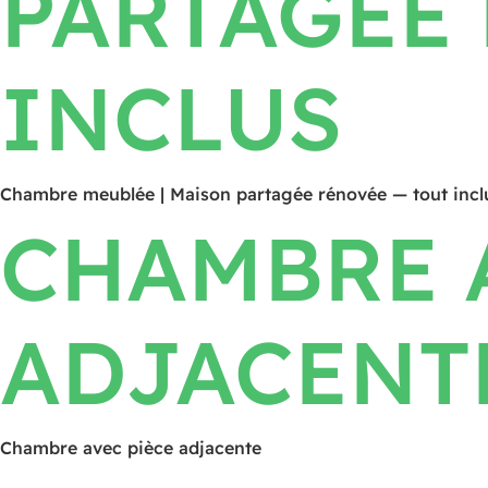
PARTAGÉE
INCLUS
Chambre meublée | Maison partagée rénovée — tout incl
CHAMBRE 
ADJACENT
Chambre avec pièce adjacente