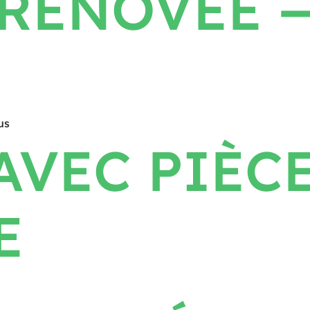
 RÉNOVÉE 
us
AVEC PIÈC
E