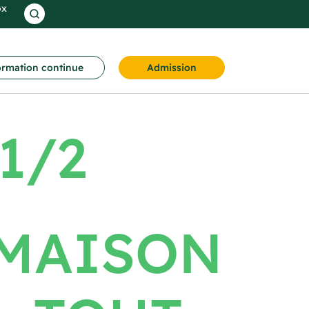
ox
rmation continue
Admission
1/2
 MAISON