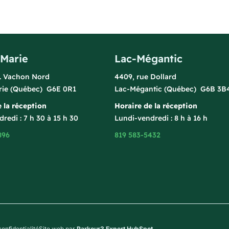
-Marie
Lac-Mégantic
l. Vachon Nord
4409, rue Dollard
rie (Québec) G6E 0R1
Lac-Mégantic (Québec) G6B 3B
 la réception
Horaire de la réception
redi : 7 h 30 à 15 h 30
Lundi-vendredi : 8 h à 16 h
896
819 583-5432
confidentialité
Site web par
Parkour3 Expert HubSpot