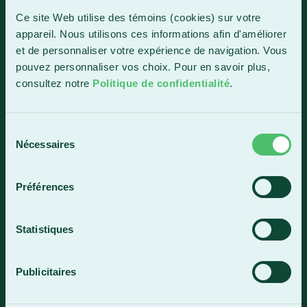
1150, boul. Vachon Nord
Ce site Web utilise des témoins (cookies) sur votre
Sainte-Marie (Québec) G6E 0R1
appareil. Nous utilisons ces informations afin d'améliorer
et de personnaliser votre expérience de navigation. Vous
Horaire de la réception
pouvez personnaliser vos choix. Pour en savoir plus,
Lundi-vendredi : 7 h 30 à 15 h 30
consultez notre
Politique de confidentialité
.
418 387-8896
Sélection
Lac-Mégantic
Nécessaires
du
consentement
4409, rue Dollard
Lac-Mégantic (Québec) G6B 3B4
Préférences
Horaire de la réception
Lundi-vendredi : 8 h à 16 h
Statistiques
819 583-5432
Publicitaires