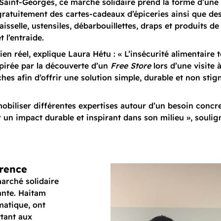
Saint-Georges, ce marché solidaire prend la forme d’une
gratuitement des cartes-cadeaux d’épiceries ainsi que des 
aisselle, ustensiles, débarbouillettes, draps et produits d
t l’entraide.
bien réel, explique Laura Hétu : « L’insécurité alimentair
spirée par la découverte d’un
Free Store
lors d’une visite 
s afin d’offrir une solution simple, durable et non stig
biliser différentes expertises autour d’un besoin concret
r un impact durable et inspirant dans son milieu », souli
érence
arché solidaire
ante. Haitam
matique, ont
tant aux