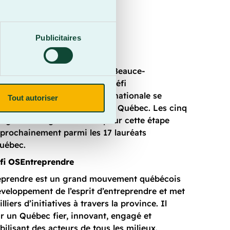
Publicitaires
tinction régionale du Cégep Beauce-
 la catégorie collégiale du Défi
remontait à 2021. La finale nationale se
Tout autoriser
uin 2026 au Palais Montcalm, à Québec. Les cinq
tégorie collégiale retenus pour cette étape
 prochainement parmi les 17 lauréats
uébec.
fi OSEntreprendre
eprendre est un grand mouvement québécois
développement de l’esprit d’entreprendre et met
liers d’initiatives à travers la province. Il
ir un Québec fier, innovant, engagé et
ilisant des acteurs de tous les milieux.