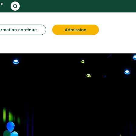
ox
rmation continue
Admission