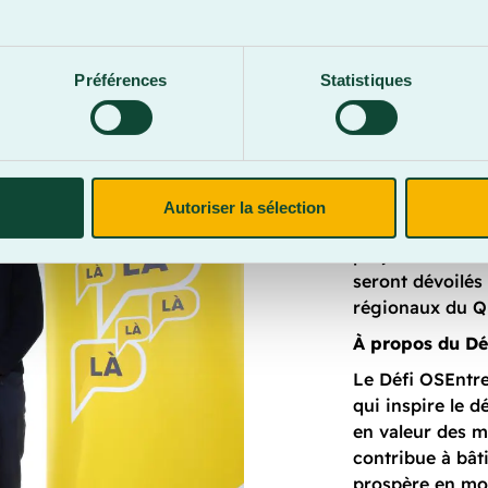
.
cer la solidarité
ante.
Préférences
Statistiques
La dernière dis
Appalaches dans
OSEntreprendre 
Autoriser la sélection
tiendra le 10 j
projets de la ca
seront dévoilés
régionaux du Q
À propos du Dé
Le Défi OSEntr
qui inspire le 
en valeur des mil
contribue à bât
prospère en mob