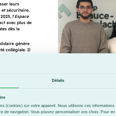
sser leurs
et sécuritaire.
025, l’
Espace
ct avec plus de
ées dès la
olidaire génère
 collégiale. Il
 étudiant(e)s,
olaire. Il
 mettre en
l tout en
Détails
ur engagement
son caractère
ins
développée
ns (cookies) sur votre appareil. Nous utilisons ces informations 
 il facilite
ce de navigation. Vous pouvez personnaliser vos choix. Pour en 
he fondée sur la