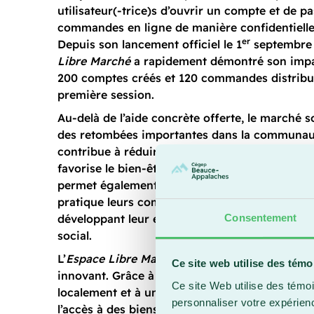
utilisateur(-trice)s d’ouvrir un compte et de pa
commandes en ligne de manière confidentielle 
er
Depuis son lancement officiel le 1
septembre 2
Libre Marché
a rapidement démontré son impa
200 comptes créés et 120 commandes distribu
première session.
Au-delà de l’aide concrète offerte, le marché s
des retombées importantes dans la communauté
contribue à réduire le stress financier chez les
favorise le bien-être et encourage la réussite sc
permet également aux membres de l’équipe de
pratique leurs compétences dans un projet rée
Consentement
développant leur esprit entrepreneurial et le
social.
L’
Espace Libre Marché
se distingue aussi par 
Ce site web utilise des témo
innovant. Grâce à une plateforme numérique 
Ce site Web utilise des témoi
localement et à une gestion étudiante autonome,
personnaliser votre expérien
l’accès à des biens essentiels dans une approc