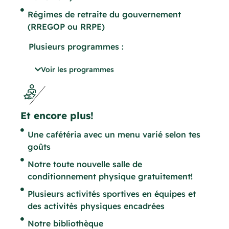
Régimes de retraite du gouvernement
(RREGOP ou RRPE)
Plusieurs programmes :
01 – Programmes d’accueil et
Voir les programmes
d’intégration : un accueil chaleureux et
sur mesure pour que tu sois rapidement à
l’aise, connecté(e) et prêt(e) à contribuer,
tout en bénéficiant d’un soutien continu
Et encore plus!
pour une transition en douceur et une
Une cafétéria avec un menu varié selon tes
réussite assurée.
goûts
02 – Programmes de perfectionnement :
des opportunités de perfectionnement
Notre toute nouvelle salle de
conçues spécialement pour toi, afin de
conditionnement physique gratuitement!
favoriser ton épanouissement
Plusieurs activités sportives en équipes et
professionnel en renforçant tes
des activités physiques encadrées
compétences et en te préparant à
rayonner dans ton futur rôle.
Notre bibliothèque