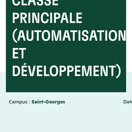
CLASSE
PRINCIPALE
(AUTOMATISATION
ET
DÉVELOPPEMENT)
Campus :
Saint-Georges
Dat