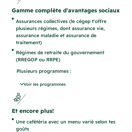
Gamme complète d'avantages sociaux
Assurances collectives (le cégep t'offre
plusieurs régimes, dont assurance vie,
assurance maladie et assurance de
traitement)
Régimes de retraite du gouvernement
(RREGOP ou RRPE)
Plusieurs programmes :
01 – Programmes d’accueil et
Voir les programmes
d’intégration : un accueil chaleureux et
sur mesure pour que tu sois rapidement à
l’aise, connecté(e) et prêt(e) à contribuer,
tout en bénéficiant d’un soutien continu
Et encore plus!
pour une transition en douceur et une
Une cafétéria avec un menu varié selon tes
réussite assurée.
goûts
02 – Programmes de perfectionnement :