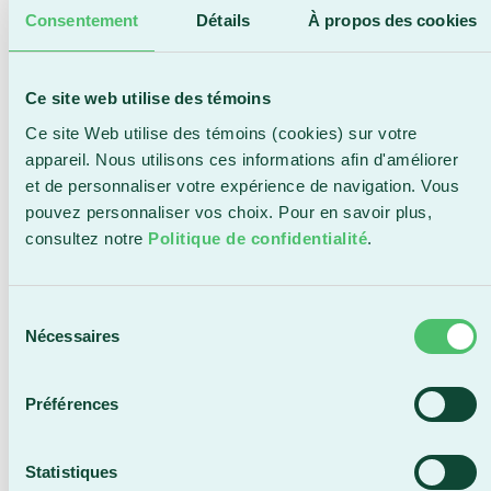
« Nous sommes satisfaits de l'impact
Consentement
Détails
À propos des cookies
positif qu’a eu ce projet, il aura
permis d’enrichir le parcours
d’études, de perfectionner des
Ce site web utilise des témoins
compétences techniques et de
Ce site Web utilise des témoins (cookies) sur votre
s’immerger dans une nouvelle
appareil. Nous utilisons ces informations afin d'améliorer
culture. C’est avec grand plaisir que
et de personnaliser votre expérience de navigation. Vous
nous travaillons à reproduire cette
pouvez personnaliser vos choix. Pour en savoir plus,
aventure avec une future cohorte l’an
consultez notre
Politique de confidentialité
.
prochain », ont déclaré Danny
Paradis et Sylvain Carrier,
responsables du projet. »
Sélection
Nécessaires
du
Danny Paradis et Sylvain Carrier, responsables du projet
consentement
Préférences
Toujours le temps de s’inscrire
Statistiques
Il est encore temps de soumettre une demande