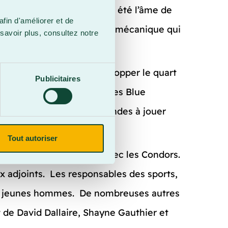
ucerons de cœur. Shayne a été l’âme de
afin d'améliorer et de
ayne » l’emblématique scie mécanique qui
savoir plus, consultez notre
ssentie en voyant Shayne stopper le quart
Publicitaires
éléviseur, lorsque le 44 des Blue
 perte avec quelques secondes à jouer
os du match.
Tout autoriser
vid durant leur passage avec les Condors.
x adjoints. Les responsables des sports,
ois jeunes hommes. De nombreuses autres
de David Dallaire, Shayne Gauthier et