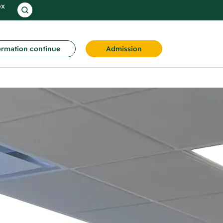
ox
rmation continue
Admission