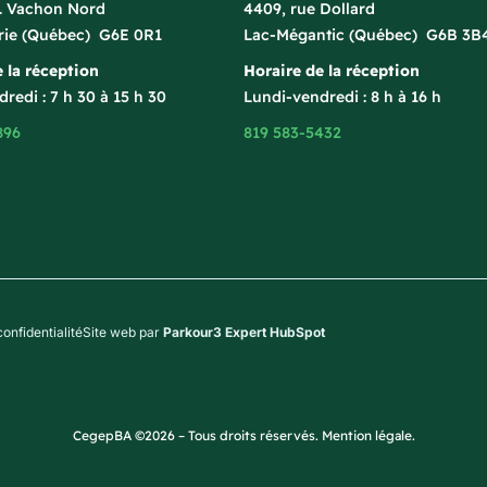
l. Vachon Nord
4409, rue Dollard
rie (Québec) G6E 0R1
Lac-Mégantic (Québec) G6B 3B
 la réception
Horaire de la réception
redi : 7 h 30 à 15 h 30
Lundi-vendredi : 8 h à 16 h
896
819 583-5432
confidentialité
Site web par
Parkour3 Expert HubSpot
CegepBA ©2026 – Tous droits réservés. Mention légale.