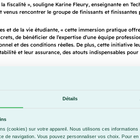
la fiscalité », souligne Karine Fleury, enseignante en Te
enus rencontrer le groupe de finissants et finissantes 
s et de la vie étudiante, « cette immersion pratique offre
ts, de bénéficier de l’expertise d’une équipe profession
nnel et des conditions réelles. De plus, cette initiative 
ilité et leur assurance, des atouts indispensables pour l
Détails
e d’admission
ui prendra fin
 comptabilité et
ins
es détails sont
ns (cookies) sur votre appareil. Nous utilisons ces informations 
ce de navigation. Vous pouvez personnaliser vos choix. Pour en 