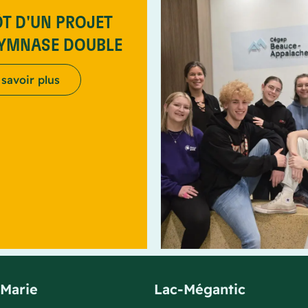
T D'UN PROJET
GYMNASE DOUBLE
 savoir plus
-Marie
Lac-Mégantic