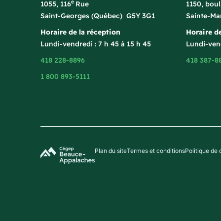
e
1055, 116
Rue
1150, bou
Saint-Georges (Québec) G5Y 3G1
Sainte-Ma
Horaire de la réception
Horaire de
Lundi-vendredi : 7 h 45 à 15 h 45
Lundi-vend
418 228-8896
418 387-8
1 800 893-5111
Plan du site
Termes et conditions
Politique de 