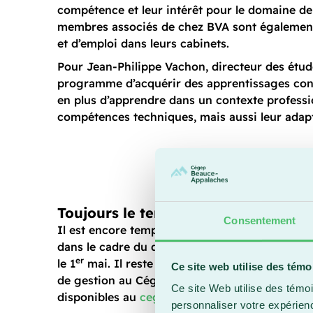
compétence et leur intérêt pour le domaine de 
membres associés de chez BVA sont également v
et d’emploi dans leurs cabinets.
Pour Jean-Philippe Vachon, directeur des étude
programme d’acquérir des apprentissages concre
en plus d’apprendre dans un contexte professio
compétences techniques, mais aussi leur adaptab
Toujours le temps de s’inscrire
Consentement
Il est encore temps de soumettre une demand
dans le cadre du deuxième tour d’inscription q
er
le 1
mai. Il reste de la place en Techniques de
Ce site web utilise des témo
de gestion au Cégep Beauce-Appalaches. Tous l
Ce site Web utilise des témoi
disponibles au
cegepba.qc.ca
.
personnaliser votre expérien