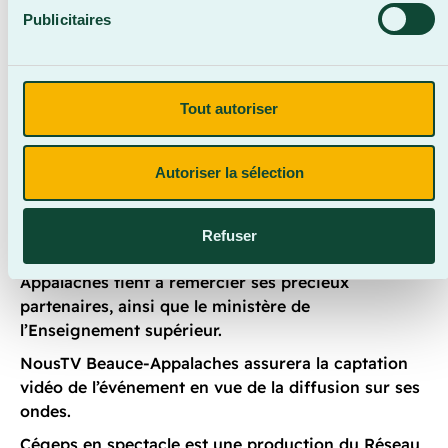
Publicitaires
Commanditaires
Tout autoriser
La finale locale de Cégeps en spectacle est
soutenue financièrement par l’Association générale
étudiante du Cégep Beauce-Appalaches, Desjardins
Autoriser la sélection
Caisse du Sud de la Chaudière, la Fondation du
Cégep Beauce-Appalaches, Mix 99,7, NousTV
Beauce-Appalaches, ainsi que le député fédéral de
Refuser
Beauce, Jason Groleau. Le Cégep Beauce-
Appalaches tient à remercier ses précieux
partenaires, ainsi que le ministère de
l’Enseignement supérieur.
NousTV Beauce-Appalaches assurera la captation
vidéo de l’événement en vue de la diffusion sur ses
ondes.
Cégeps en spectacle est une production du Réseau