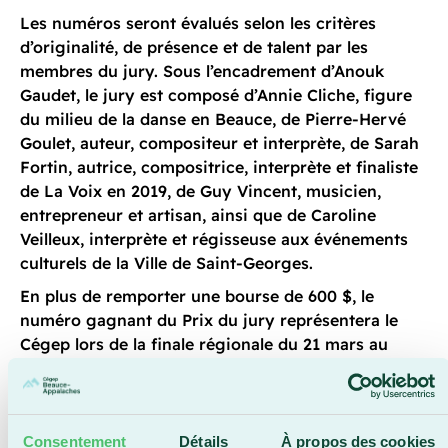
Les numéros seront évalués selon les critères
d’originalité, de présence et de talent par les
membres du jury. Sous l’encadrement d’Anouk
Gaudet, le jury est composé d’Annie Cliche, figure
du milieu de la danse en Beauce, de Pierre-Hervé
Goulet, auteur, compositeur et interprète, de Sarah
Fortin, autrice, compositrice, interprète et finaliste
de La Voix en 2019, de Guy Vincent, musicien,
entrepreneur et artisan, ainsi que de Caroline
Veilleux, interprète et régisseuse aux événements
culturels de la Ville de Saint-Georges.
En plus de remporter une bourse de 600 $, le
numéro gagnant du Prix du jury représentera le
Cégep lors de la finale régionale du 21 mars au
campus de Montmagny du Cégep de La Pocatière.
Il pourra alors tenter sa chance d’être sélectionné
pour la finale nationale qui se tiendra le 25 avril au
campus de Val-d’Or du Cégep de l’Abitibi-
Consentement
Détails
À propos des cookies