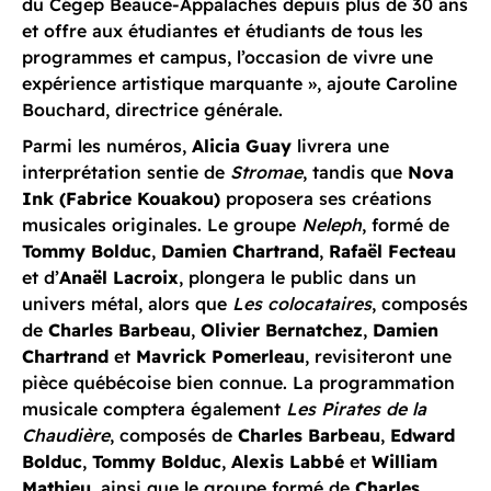
du Cégep Beauce-Appalaches depuis plus de 30 ans
et offre aux étudiantes et étudiants de tous les
programmes et campus, l’occasion de vivre une
expérience artistique marquante », ajoute Caroline
Bouchard, directrice générale.
Parmi les numéros,
Alicia Guay
livrera une
interprétation sentie de
Stromae
, tandis que
Nova
Ink (Fabrice Kouakou)
proposera ses créations
musicales originales. Le groupe
Neleph
, formé de
Tommy Bolduc
,
Damien Chartrand
,
Rafaël Fecteau
et d’
Anaël Lacroix
, plongera le public dans un
univers métal, alors que
Les colocataires
, composés
de
Charles Barbeau
,
Olivier Bernatchez
,
Damien
Chartrand
et
Mavrick Pomerleau
, revisiteront une
pièce québécoise bien connue. La programmation
musicale comptera également
Les Pirates de la
Chaudière
, composés de
Charles Barbeau
,
Edward
Bolduc
,
Tommy Bolduc
,
Alexis Labbé
et
William
Mathieu
, ainsi que le groupe formé de
Charles