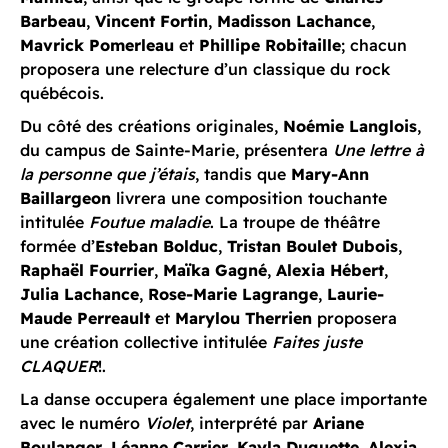
Barbeau
,
Vincent Fortin
,
Madisson Lachance
,
Mavrick Pomerleau
et
Phillipe Robitaille
; chacun
proposera une relecture d’un classique du rock
québécois.
Du côté des créations originales,
Noémie Langlois
,
du campus de Sainte-Marie, présentera
Une lettre à
la personne que j’étais
, tandis que
Mary-Ann
Baillargeon
livrera une composition touchante
intitulée
Foutue maladie
. La troupe de théâtre
formée d’
Esteban Bolduc
,
Tristan Boulet Dubois
,
Raphaël Fourrier
,
Maïka Gagné
,
Alexia Hébert
,
Julia Lachance
,
Rose-Marie Lagrange
,
Laurie-
Maude Perreault
et
Marylou Therrien
proposera
une création collective intitulée
Faites juste
CLAQUER
!.
La danse occupera également une place importante
avec le numéro
Violet
, interprété par
Ariane
Boulanger
,
Léanne Carrier
,
Kayla Duquette
,
Alexia