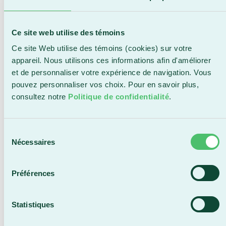
Témiscamingue. Le public aura également
l’occasion de voter pour le Prix Coup de cœur,
assorti d’une bourse de 500 $, remis au numéro qui
Ce site web utilise des témoins
se sera le plus démarqué sur scène.
Ce site Web utilise des témoins (cookies) sur votre
Les billets sont en vente au prix de 10 $ sur la
appareil. Nous utilisons ces informations afin d'améliorer
billetterie en ligne en cliquant
ICI
et seront aussi
et de personnaliser votre expérience de navigation. Vous
disponibles à l’entrée le soir de l’événement.
pouvez personnaliser vos choix. Pour en savoir plus,
consultez notre
Politique de confidentialité
.
Sélection
Nécessaires
du
consentement
Préférences
Statistiques