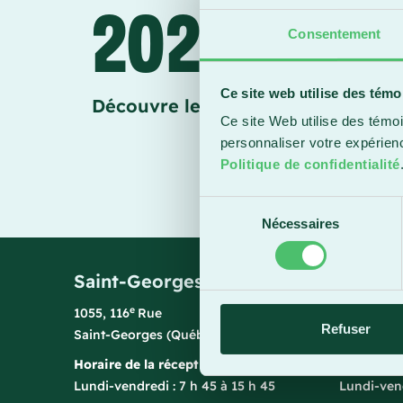
2024-202
Consentement
Ce site web utilise des témo
Découvre le Cégep Beauce-Appal
Ce site Web utilise des témoi
personnaliser votre expérien
Consulte la brochur
Politique de confidentialité
Sélection
Nécessaires
du
consentement
Saint-Georges
Sainte
e
1055, 116
Rue
1150, bou
Refuser
Saint-Georges (Québec) G5Y 3G1
Sainte-Ma
Horaire de la réception
Horaire de
Lundi-vendredi : 7 h 45 à 15 h 45
Lundi-vend