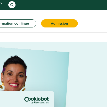
ox
rmation continue
Admission