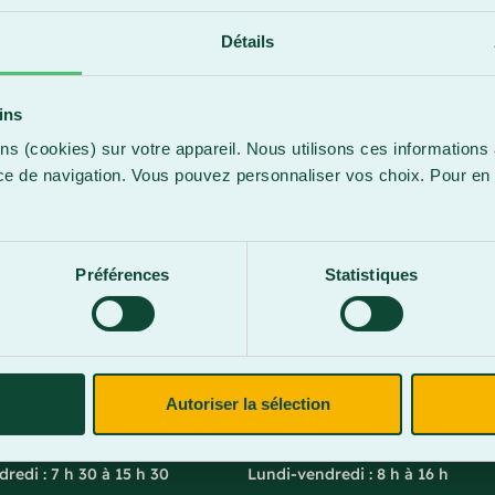
5
Détails
ins
aches
ns (cookies) sur votre appareil. Nous utilisons ces informations 
ce de navigation. Vous pouvez personnaliser vos choix. Pour en 
e
.
Préférences
Statistiques
-Marie
Lac-Mégantic
l. Vachon Nord
4409, rue Dollard
Autoriser la sélection
rie (Québec) G6E 0R1
Lac-Mégantic (Québec) G6B 3B
 la réception
Horaire de la réception
redi : 7 h 30 à 15 h 30
Lundi-vendredi : 8 h à 16 h