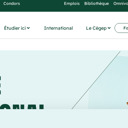
Condors
Emplois
Bibliothèque
Omniv
Étudier ici
International
Le Cégep
Fo
E
IONAL