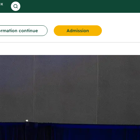
ox
rmation continue
Admission