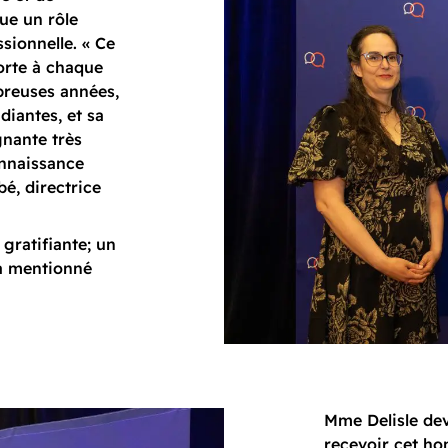
oue un rôle
sionnelle. « Ce
porte à chaque
reuses années,
diantes, et sa
gnante très
onnaissance
é, directrice
 gratifiante; un
 a mentionné
Mme Delisle dev
recevoir cet ho