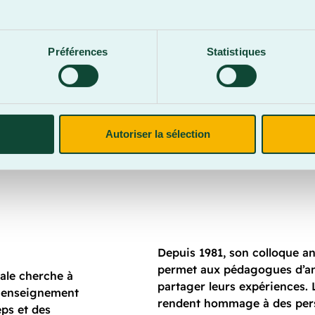
e, c'est l'attention qu'elle po
.
uis de nombreuses années, elle
Préférences
Statistiques
es, et sa volonté de les voir réu
iée. Nous saluons avec fierté c
Autoriser la sélection
rmation continue.
Depuis 1981, son colloque a
permet aux pédagogues d’amé
ale cherche à
partager leurs expériences.
n enseignement
rendent hommage à des pers
ps et des