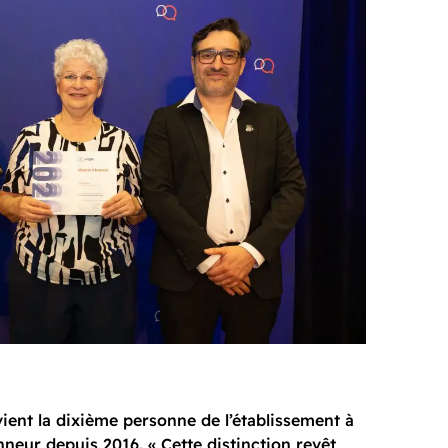
ient la dixième personne de l’établissement à
nneur depuis 2016. « Cette distinction revêt