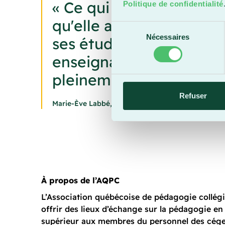
« Ce qui distingue André
Politique de confidentialité
qu'elle accompagne. Dep
Sélection
Nécessaires
ses étudiants et étudiant
du
consentement
enseignante très appréc
pleinement méritée. »
Refuser
Marie-Ève Labbé, directrice des services de la fo
À propos de l’AQPC
L’Association québécoise de pédagogie collégi
offrir des lieux d’échange sur la pédagogie e
supérieur aux membres du personnel des cége