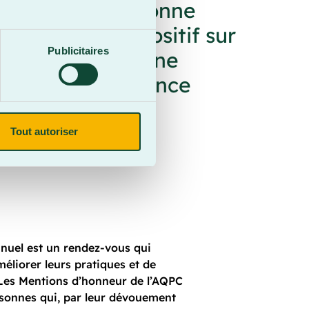
rte à chaque personne
 a un impact positif sur
Publicitaires
ssir fait d'elle une
ette reconnaissance
Tout autoriser
nnuel est un rendez-vous qui
liorer leurs pratiques et de
 Les Mentions d’honneur de l’AQPC
onnes qui, par leur dévouement