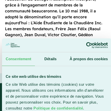
grâce à l’engagement de membres de la
communauté beauceronne. Le 10 mai 1988, il a
adopté la dénomination qu’il porte encore
aujourd’hui : L’Aide Étudiante de la Chaudière Inc.
Les membres fondateurs, Frère Jean Félix (Raoul
Gagnon), Jean Duval, Victor Cloutier, Gédéon
Gilbert, Henri Quirion, Frère Jos. Lucien (Louis-
Philippe Poirier) et Victor Rodrigue, ont contribué à
mettre en place un fonds qui a soutenu l’accès aux
études dans la région.
Consentement
Détails
À propos des cookies
Ce site web utilise des témoins
Ce site Web utilise des témoins (cookies) sur votre
appareil. Nous utilisons ces informations afin d'améliorer
« Le choix de la Fondation du Cégep
et de personnaliser votre expérience de navigation. Vous
Beauce-Appalaches s’est ainsi
pouvez personnaliser vos choix. Pour en savoir plus,
imposé, en raison de sa proximité
consultez notre
Politique de confidentialité
.