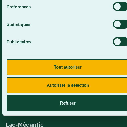
Saint-Georges (Québec) G5Y 3G1
Préférences
Horaire de la réception
Lundi-vendredi : 7 h 45 à 15 h 45
Statistiques
418 228-8896
1 800 893-5111
Publicitaires
Sainte-Marie
Tout autoriser
1150, boul. Vachon Nord
Sainte-Marie (Québec) G6E 0R1
Autoriser la sélection
Horaire de la réception
Lundi-vendredi : 7 h 30 à 15 h 30
418 387-8896
Refuser
Lac-Mégantic