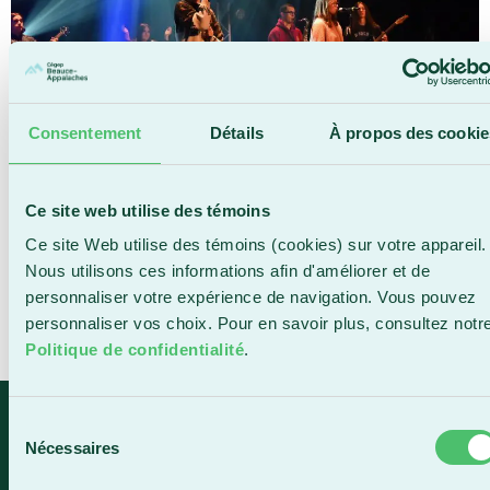
Consentement
Détails
À propos des cookie
Ce site web utilise des témoins
Le Mercredi-Étudiant sera de retour le mercredi 15
Ce site Web utilise des témoins (cookies) sur votre appareil.
avril à 19 h 30 à la Salle Alphonse-Desjardins du
Nous utilisons ces informations afin d'améliorer et de
Cégep Beauce-Appalaches. Cette édition réunira près
personnaliser votre expérience de navigation. Vous pouvez
d’une soixantaine d’artistes de la relève dans un
personnaliser vos choix. Pour en savoir plus, consultez notr
spectacle de variétés composé d’une douzaine de
Politique de confidentialité
.
numéros et ponctué de courtes scènes humoristiques.
Sélection
Saint-Georges
Nécessaires
du
e
1055, 116
Rue
consentement