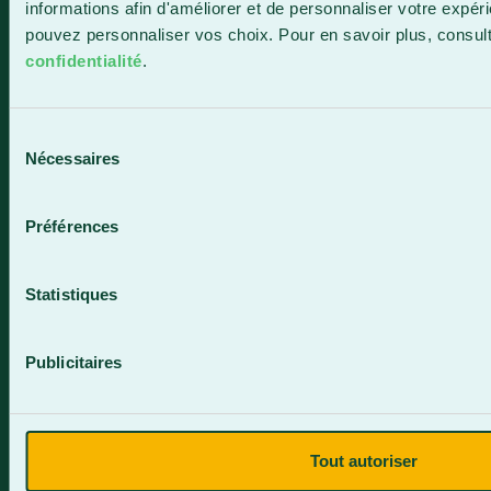
informations afin d'améliorer et de personnaliser votre expér
Horaire de la réception
pouvez personnaliser vos choix. Pour en savoir plus, consul
Lundi-vendredi : 7 h 30 à 15 h 30
confidentialité
.
418 387-8896
Sélection
Nécessaires
du
Lac-Mégantic
consentement
4409, rue Dollard
Préférences
Lac-Mégantic (Québec) G6B 3B4
Horaire de la réception
Statistiques
Lundi-vendredi : 8 h à 16 h
819 583-5432
Publicitaires
Tout autoriser
Contactez-nous