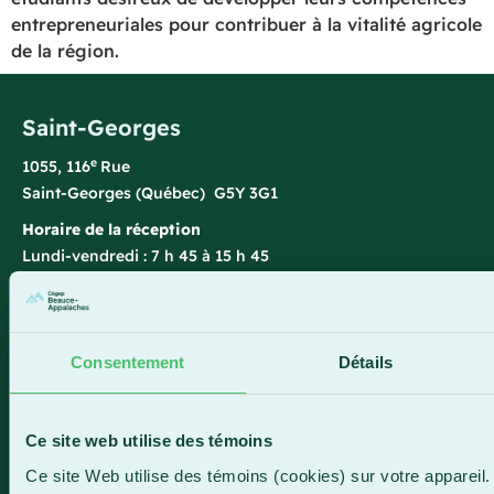
entrepreneuriales pour contribuer à la vitalité agricole
de la région.
Saint-Georges
e
1055, 116
Rue
Saint-Georges (Québec) G5Y 3G1
Horaire de la réception
Lundi-vendredi : 7 h 45 à 15 h 45
418 228-8896
1 800 893-5111
Consentement
Détails
Sainte-Marie
Ce site web utilise des témoins
1150, boul. Vachon Nord
Ce site Web utilise des témoins (cookies) sur votre appareil.
Sainte-Marie (Québec) G6E 0R1