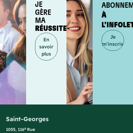
JE
ABONNEM
GÈRE
À
MA
L’INFOLE
RÉUSSITE
Je
En
m'inscris
savoir
plus
Saint-Georges
e
1055, 116
Rue