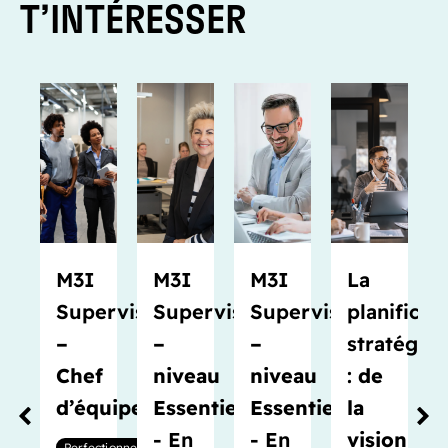
T’INTÉRESSER
M3I
M3I
M3I
La
Supervision
Supervision
Supervision
planificat
–
–
–
stratégiq
Chef
niveau
niveau
:
de
d’équipe
Essentiel
Essentiel
la
- En
- En
vision
Perfectionnement