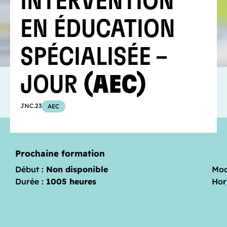
INTERVENTION
EN ÉDUCATION
SPÉCIALISÉE –
JOUR
(AEC)
JNC.23
AEC
Prochaine formation
Début :
Non disponible
Mod
Durée :
1005 heures
Hor