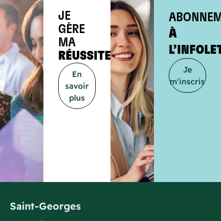
JE
ABONNEM
GÈRE
À
MA
L’INFOLE
RÉUSSITE
Je
En
m'inscris
savoir
plus
Saint-Georges