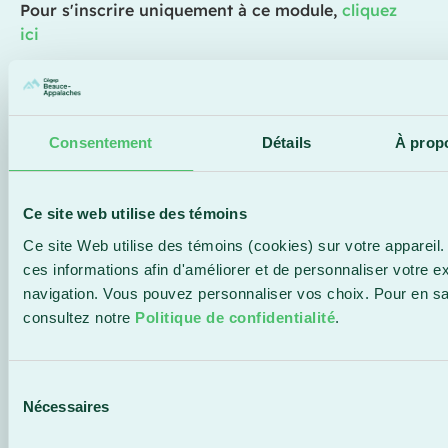
Pour s'inscrire uniquement à ce module,
cliquez
ici
Description de l'horaire
Module 1 : Outlook | 13 au 27 octobre - Mardi 8
Consentement
Détails
À prop
h à 12 h
Module 2 : Teams, Planner, OneDrive | 3 au 17
novembre - Mardi 8 h à 12 h
Ce site web utilise des témoins
Module 3 : OneNote, Sway, SharePoint | 24
novembre au 15 décembre - Mardi 8 h à 12 h
Ce site Web utilise des témoins (cookies) sur votre appareil.
ces informations afin d'améliorer et de personnaliser votre e
navigation. Vous pouvez personnaliser vos choix. Pour en sa
consultez notre
Politique de confidentialité
.
CLIENTÈLE VISÉE
Sélection
Cette formation s’adresse à toute personne
Nécessaires
du
souhaitant développer des compétences
consentement