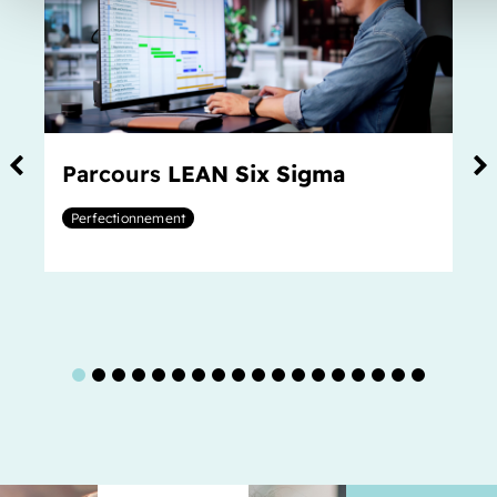
Parcours
LEAN Six Sigma
Perfectionnement
1
2
3
4
5
6
7
8
9
10
11
12
13
14
15
16
17
18