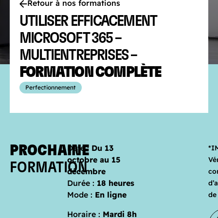
Retour à nos formations
UTILISER EFFICACEMENT
MICROSOFT 365 –
MULTIENTREPRISES –
FORMATION COMPLÈTE
Perfectionnement
PROCHAINE
Date :
Du 13
*I
octobre au 15
Vér
FORMATION
décembre
co
Durée :
18 heures
d’
Mode :
En ligne
de
Horaire :
Mardi 8h