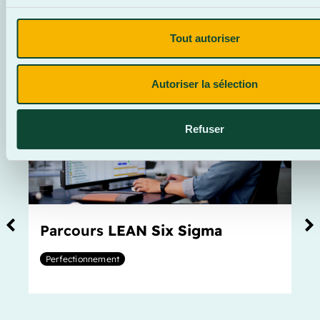
POURRAIENT AUSSI
Tout autoriser
T’INTÉRESSER
Autoriser la sélection
Refuser
Parcours
LEAN Six Sigma
Perfectionnement