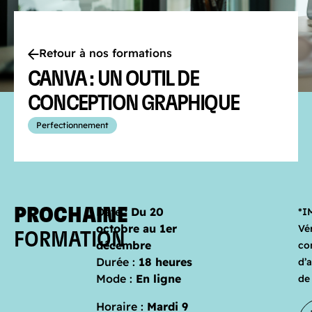
Retour à nos formations
CANVA : UN OUTIL DE
CONCEPTION GRAPHIQUE
Perfectionnement
PROCHAINE
Date :
Du 20
*I
octobre au 1er
Vér
FORMATION
décembre
co
Durée :
18 heures
d’
Mode :
En ligne
de
Horaire :
Mardi 9