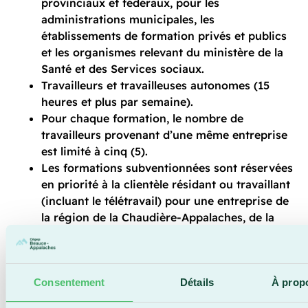
provinciaux et fédéraux, pour les
administrations municipales, les
établissements de formation privés et publics
et les organismes relevant du ministère de la
Santé et des Services sociaux.
Travailleurs et travailleuses autonomes (15
heures et plus par semaine).
Pour chaque formation, le nombre de
travailleurs provenant d’une même entreprise
est limité à cinq (5).
Les formations subventionnées sont réservées
en priorité à la clientèle résidant ou travaillant
(incluant le télétravail) pour une entreprise de
la région de la Chaudière-Appalaches, de la
Capitale-Nationale ou de l’Estrie, à moins de
dispositions particulières. De plus, les
travailleurs en situation de télétravail doivent
Consentement
Détails
À prop
nécessairement résider au Québec.
Personnes sans emploi temporairement,
c’est-