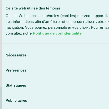
à-dire qu’elles visent un retour en emploi à
Ce site web utilise des témoins
court terme. Les compétences développées
dans le cadre de la formation visée sont en
Ce site Web utilise des témoins (cookies) sur votre appareil.
lien direct avec leur domaine d’emploi (dernier
ces informations afin d'améliorer et de personnaliser votre e
emploi, emploi visé) ou domaine d’études (ces
navigation. Vous pouvez personnaliser vos choix. Pour en sa
personnes doivent résider en Chaudière-
consultez notre
Politique de confidentialité
.
Appalaches ou en Estrie). La main-d’œuvre
saisonnière est incluse dans cette catégorie.
Sélection
Nécessaires
Si vous ne répondez pas aux critères énumérés ci-
du
dessus, vous devez vous inscrire au TARIF
consentement
COURANT.
Préférences
Statistiques
Publicitaires
CES FORMATIONS