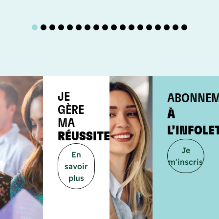
1
2
3
4
5
6
7
8
9
10
11
12
13
14
15
16
17
18
JE
ABONNEM
GÈRE
À
MA
L’INFOLE
RÉUSSITE
Je
En
m'inscris
savoir
plus