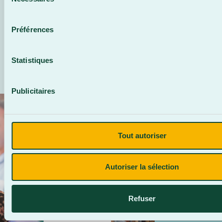
du
consentement
Préférences
1
2
3
4
5
6
7
8
9
10
11
12
13
14
15
16
17
18
Statistiques
Publicitaires
JE
ABONNEM
GÈRE
À
Tout autoriser
MA
L’INFOLE
RÉUSSITE
Autoriser la sélection
Je
En
m'inscris
savoir
plus
Refuser