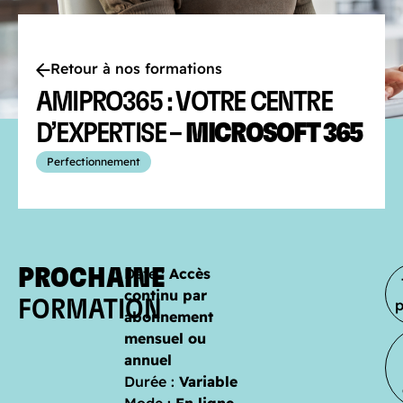
Retour à nos formations
AMIPRO365 : VOTRE CENTRE
D’EXPERTISE –
MICROSOFT 365
Perfectionnement
PROCHAINE
Date :
Accès
continu par
FORMATION
abonnement
mensuel ou
annuel
Durée :
Variable