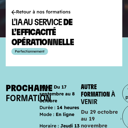
Retour à nos formations
L’IA AU SERVICE
DE
L’EFFICACITÉ
OPÉRATIONNELLE
Perfectionnement
PROCHAINE
AUTRE
Date :
Du 17
septembre au 8
FORMATION
À
FORMATION
octobre
VENIR
Durée :
14 heures
Du 29 octobre
Mode :
En ligne
au 19
novembre
Horaire :
Jeudi 13