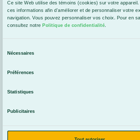
Ce site Web utilise des témoins (cookies) sur votre appareil.
ces informations afin d'améliorer et de personnaliser votre e
navigation. Vous pouvez personnaliser vos choix. Pour en sa
consultez notre
Politique de confidentialité
.
CES FORMATIONS
POURRAIENT AUSSI
Sélection
Nécessaires
du
T’INTÉRESSER
consentement
Préférences
Statistiques
Publicitaires
Parcours
LEAN Six Sigma
Tout autoriser