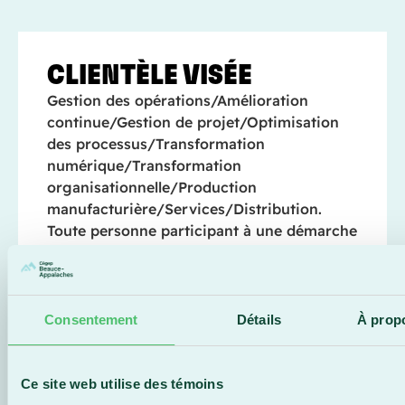
CLIENTÈLE VISÉE
Gestion des opérations/Amélioration
continue/Gestion de projet/Optimisation
des processus/Transformation
numérique/Transformation
organisationnelle/Production
manufacturière/Services/Distribution.
Toute personne participant à une démarche
d'amélioration des processus.La formation
convient autant aux entreprises
manufacturières qu'aux organisations de
services ou de distribution.
Consentement
Détails
À prop
Ce site web utilise des témoins