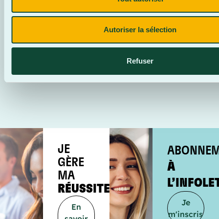
Perfectionnement
Autoriser la sélection
Refuser
1
2
3
4
5
6
7
8
9
10
11
12
13
14
15
16
17
18
JE
ABONNEM
GÈRE
À
MA
L’INFOLE
RÉUSSITE
Je
En
m'inscris
savoir