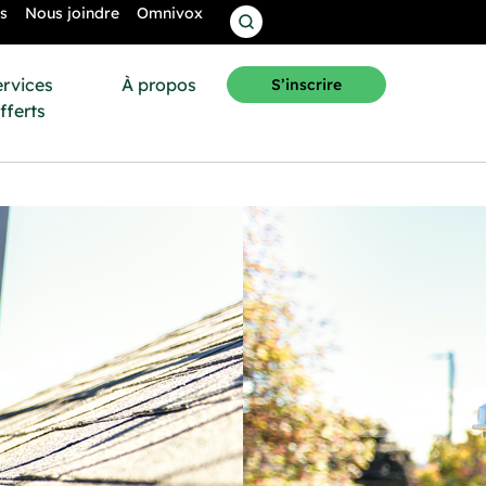
s
Nous joindre
Omnivox
ervices
À propos
S’inscrire
fferts