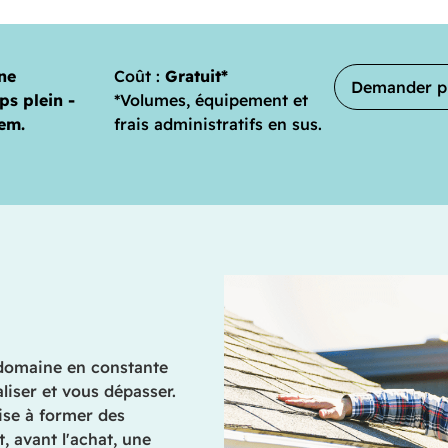
ne
Coût :
Gratuit*
Demander pl
ps plein -
*Volumes, équipement et
sem.
frais administratifs en sus.
domaine en constante
liser et vous dépasser.
ise à former des
, avant l'achat, une