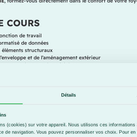
NE
, formez-vous directement dans le confort de votre foy
E COURS
onction de travail
ormatisé de données
 éléments structuraux
l’enveloppe et de l’aménagement extérieur
 plomberie et de l’électricité
hauffage, de la ventilation et de la climatisation
 d’une entreprise d’inspection
u rapport technique
réception
Détails
 techniques de construction
rapports d’inspection préachat
ins
ns (cookies) sur votre appareil. Nous utilisons ces informations 
ce de navigation. Vous pouvez personnaliser vos choix. Pour en 