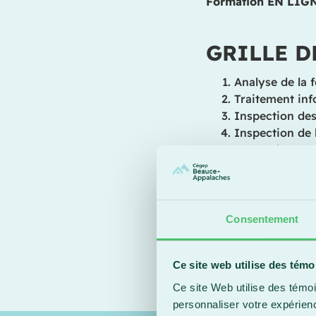
Formation EN LIG
GRILLE D
Analyse de la f
Traitement inf
Inspection des
Inspection de 
Inspection de la
Inspection du c
Administration
Préparation d
Inspection pré
Consentement
Évolution des
Rédaction de 
Ce site web utilise des témo
Ce site Web utilise des témoi
personnaliser votre expérien