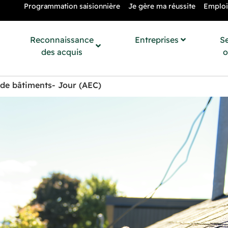
Programmation saisionnière
Je gère ma réussite
Emploi
Reconnaissance
Entreprises
S
des acquis
o
 de bâtiments- Jour (AEC)