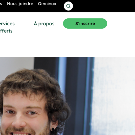
s
Nous joindre
Omnivox
ervices
À propos
S’inscrire
fferts