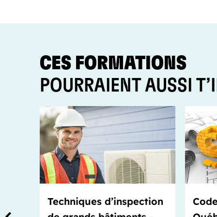
CES FORMATIONS
POURRAIENT AUSSI T’
Techniques d’inspection
Code
de grands bâtiments -
Québ