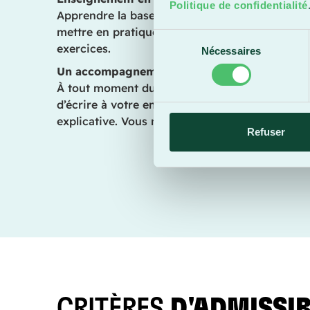
Politique de confidentialité
Apprendre la base du logiciel en visionnant de
mettre en pratique vos nouvelles connaissance
Sélection
exercices.
Nécessaires
du
Un accompagnement de qualité
consentement
À tout moment durant la formation, si vous avez
d’écrire à votre enseignant(e) qui vous retour
explicative. Vous ne serez jamais seul(e) face à 
Refuser
CRITÈRES
D'ADMISSIB