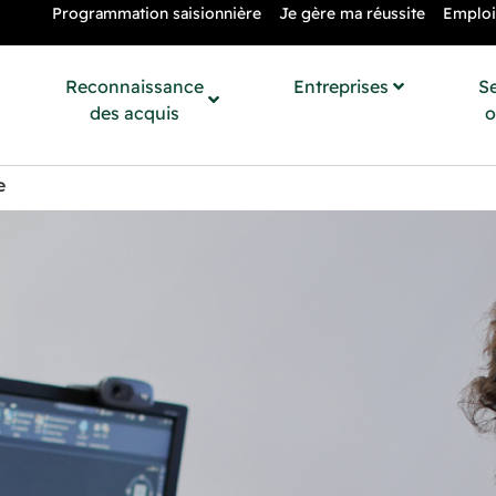
Programmation saisionnière
Je gère ma réussite
Emploi
Reconnaissance
Entreprises
S
des acquis
o
e