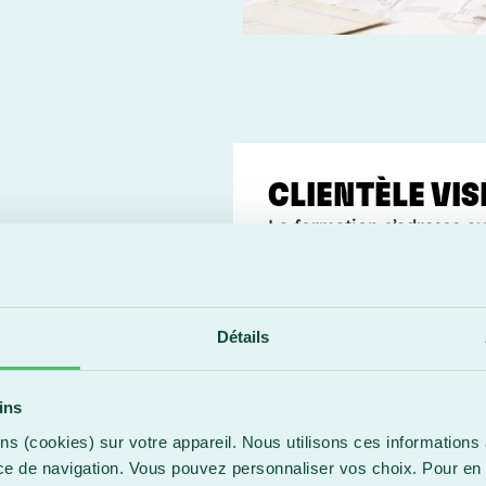
CLIENTÈLE VIS
La formation s’adresse au
domaines :
Architecture, mécani
Fabrication mécani
D
Détails
Décoration, aménage
Électronique et élect
Arpentage et topog
ins
ns (cookies) sur votre appareil. Nous utilisons ces informations 
Préalables
ce de navigation. Vous pouvez personnaliser vos choix. Pour en 
Avoir complété la format