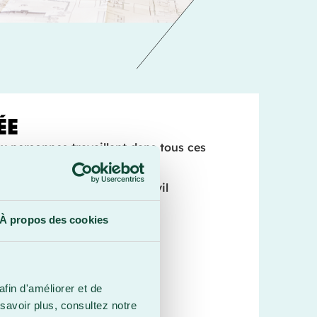
ÉE
x personnes travaillant dans tous ces
que du bâtiment et génie civil
que et génie mécanique
À propos des cookies
ment et ébénisterie
ricité
raphie
afin d'améliorer et de
savoir plus, consultez notre
ion AutoCAD débutant.