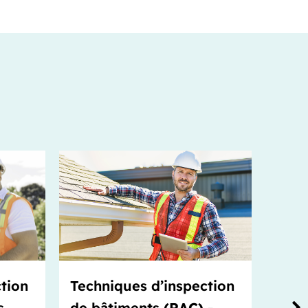
tion
Techniques d’inspection
Sol
s
de bâtiments
(RAC)
-
Inte