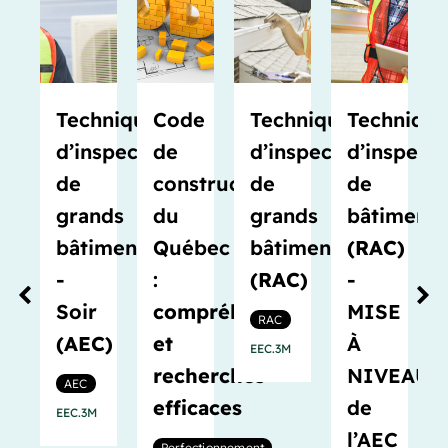
Techniques
Code
Techniques
Technique
d’inspection
de
d’inspection
d’inspecti
de
construction
de
de
grands
du
grands
bâtiments
bâtiments
Québec
bâtiments
(RAC)
-
:
(RAC)
-
Soir
compréhension
MISE
RAC
(AEC)
et
À
EEC.3M
recherches
NIVEAU
AEC
efficaces
de
EEC.3M
l’AEC
Perfectionnement