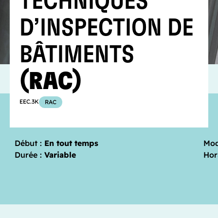
TECHNIQUES
D’INSPECTION DE
BÂTIMENTS
(RAC)
EEC.3K
RAC
Début :
En tout temps
Mod
Durée :
Variable
Hor