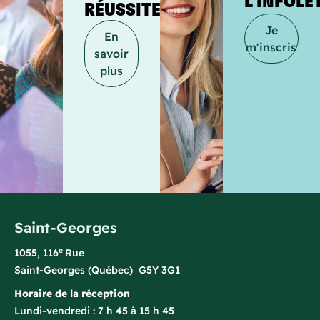
L’INFOLE
RÉUSSITE
Je
En
m'inscris
savoir
plus
Saint-Georges
e
1055, 116
Rue
Saint-Georges (Québec) G5Y 3G1
Horaire de la réception
Lundi-vendredi : 7 h 45 à 15 h 45