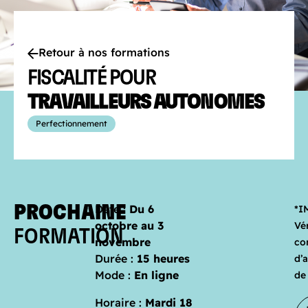
Retour à nos formations
FISCALITÉ POUR
TRAVAILLEURS AUTONOMES
Perfectionnement
PROCHAINE
Date :
Du 6
*I
octobre au 3
Vér
FORMATION
novembre
co
Durée :
15 heures
d’
Mode :
En ligne
de
Horaire :
Mardi 18