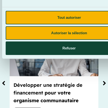
CES FORMATIONS
POURRAIENT AUSSI
Tout autoriser
T’INTÉRESSER
Autoriser la sélection
Refuser
Développer une stratégie de
financement
pour votre
organisme communautaire