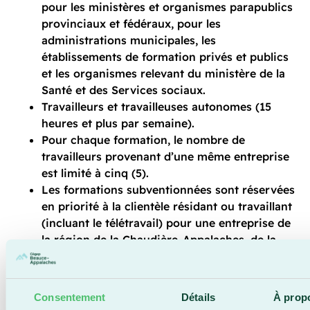
pour les ministères et organismes parapublics
provinciaux et fédéraux, pour les
administrations municipales, les
établissements de formation privés et publics
et les organismes relevant du ministère de la
Santé et des Services sociaux.
Travailleurs et travailleuses autonomes (15
heures et plus par semaine).
Pour chaque formation, le nombre de
travailleurs provenant d’une même entreprise
est limité à cinq (5).
Les formations subventionnées sont réservées
en priorité à la clientèle résidant ou travaillant
(incluant le télétravail) pour une entreprise de
la région de la Chaudière-Appalaches, de la
Capitale-Nationale ou de l’Estrie, à moins de
dispositions particulières. De plus, les
travailleurs en situation de télétravail doivent
Consentement
Détails
À prop
nécessairement résider au Québec.