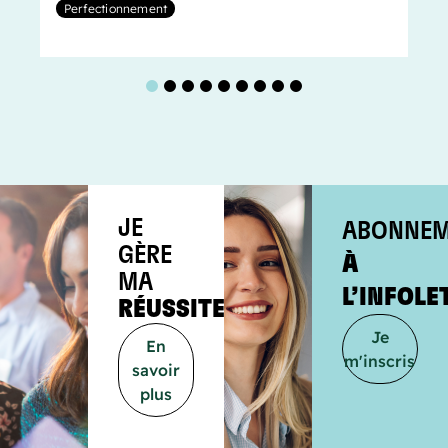
Perfectionnement
1
2
3
4
5
6
7
8
9
JE
ABONNEM
GÈRE
À
MA
L’INFOLE
RÉUSSITE
Je
En
m'inscris
savoir
plus