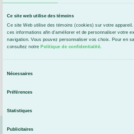
Personnes sans emploi temporairement,
c’est-
à-dire qu’elles visent un retour en emploi à
Ce site web utilise des témoins
court terme. Les compétences développées
Ce site Web utilise des témoins (cookies) sur votre appareil.
dans le cadre de la formation visée sont en
ces informations afin d'améliorer et de personnaliser votre e
lien direct avec leur domaine d’emploi (dernier
navigation. Vous pouvez personnaliser vos choix. Pour en sa
emploi, emploi visé) ou domaine d’études (ces
consultez notre
Politique de confidentialité
.
personnes doivent résider en Chaudière-
Appalaches ou en Estrie). La main-d’œuvre
saisonnière est incluse dans cette catégorie.
Sélection
Nécessaires
du
Si vous ne répondez pas aux critères énumérés ci-
consentement
dessus, vous devez vous inscrire au TARIF
COURANT.
Préférences
Statistiques
Publicitaires