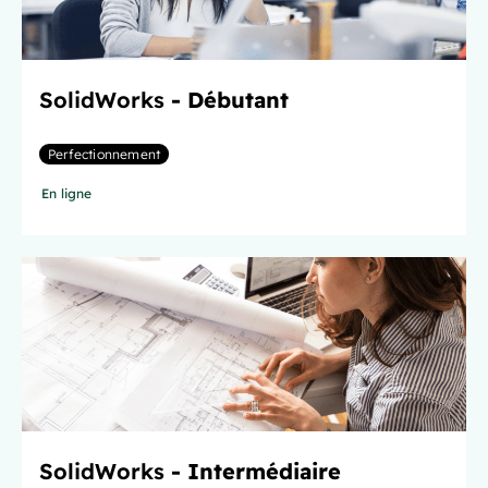
SolidWorks
- Débutant
Perfectionnement
En ligne
SolidWorks
- Intermédiaire