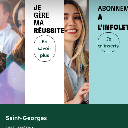
JE
ABONNEM
GÈRE
À
MA
L’INFOLE
RÉUSSITE
Je
En
m'inscris
savoir
plus
Saint-Georges
e