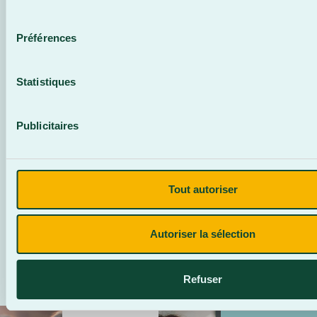
T’INTÉRESSER
consentement
Préférences
Statistiques
Publicitaires
Anglais
des affaires
Tout autoriser
Perfectionnement
Autoriser la sélection
Refuser