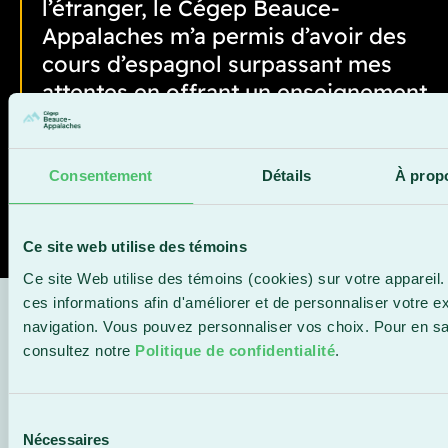
l’étranger, le Cégep Beauce-
Appalaches m’a permis d’avoir des
cours d’espagnol surpassant mes
attentes en offrant un enseignement
dynamique et personnalisé avec
une réelle progression. » Elizabeth
Plante, directrice des ressources
Consentement
Détails
À prop
humaines chez Industries P.F.
Ce site web utilise des témoins
Ce site Web utilise des témoins (cookies) sur votre appareil.
ces informations afin d'améliorer et de personnaliser votre e
navigation. Vous pouvez personnaliser vos choix. Pour en sa
CES FORMATIONS
consultez notre
Politique de confidentialité
.
POURRAIENT AUSSI
Sélection
Nécessaires
du