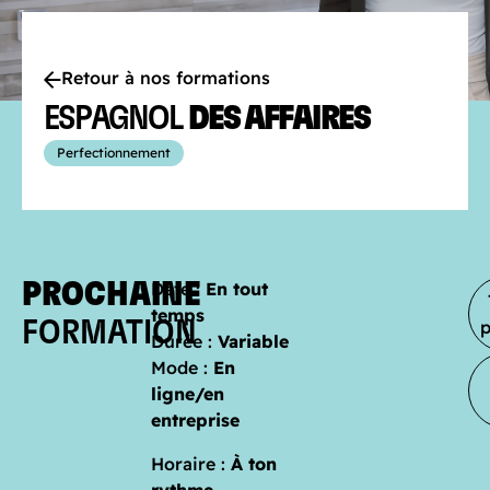
Retour à nos formations
ESPAGNOL
DES AFFAIRES
Perfectionnement
PROCHAINE
Date :
En tout
temps
FORMATION
Durée :
Variable
Mode :
En
ligne/en
entreprise
Horaire :
À ton