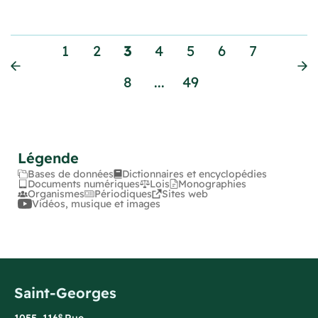
1
2
3
4
5
6
7
8
...
49
Légende
Bases de données
Dictionnaires et encyclopédies
Documents numériques
Lois
Monographies
Organismes
Périodiques
Sites web
Vidéos, musique et images
Saint-Georges
e