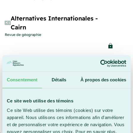
Alternatives Internationales -
Cairn
Revue de géographie
Applied Physics Letters
Applied Physics Letters (APL)
publie des rapports concis et
Consentement
Détails
À propos des cookies
actuels sur des découvertes importantes en physique
appliquée. Mettant l’accent sur la diffusion rapide de
données essentielles et de nouvelles perspectives en
Ce site web utilise des témoins
physique, la revue assure la publication rapide d’articles
expérimentaux et théoriques portant sur les applications des
Ce site Web utilise des témoins (cookies) sur votre
phénomènes physiques dans tous les domaines des
appareil. Nous utilisons ces informations afin d'améliorer
sciences, du génie et des technologies modernes.
et de personnaliser votre expérience de navigation. Vous
pouvez personnaliser vos choix. Pour en savoir plus,